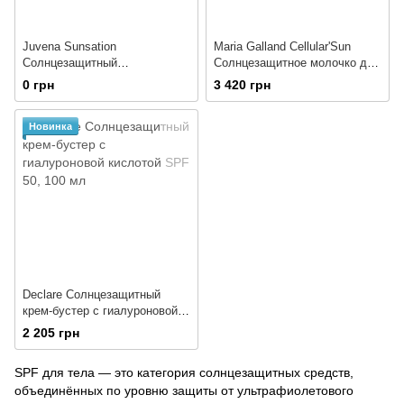
Juvena Sunsation
Maria Galland Cellular'Sun
Солнцезащитный
Солнцезащитное молочко для
антивозрастной лосьон для
тела с SPF 30
0 грн
3 420 грн
тела SPF 30
Новинка
Declare Солнцезащитный
крем-бустер с гиалуроновой
кислотой SPF 50
2 205 грн
SPF для тела — это категория солнцезащитных средств,
объединённых по уровню защиты от ультрафиолетового