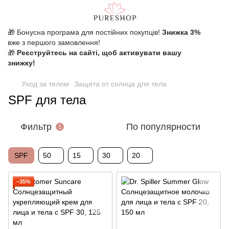
🎁 Бонусна програма для постійних покупців!
Знижка 3%
вже з першого замовлення!
🎁
Реєструйтесь на сайті, щоб активувати вашу
знижку!
Уход за телом
Защита от солнца для тела
SPF для тела
Фильтр
По популярности
1
SPF
50
15
30
20
−35%