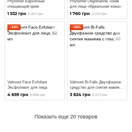
Phytomer Бархатный
Phytomer Oligomarine Тоник
очищающий крем
для лица «Идеальная кожа»
1 532 грн
1 760 грн
2 357 грн
2 707 грн
−30%
−30%
Valmont Face Exfoliant
Valmont Bi-Falls Двухфазное
Эксфолиант для лица
средство для снятия макияжа
с глаз
4 659 грн
3 624 грн
6 656 грн
5 177 грн
Показать еще 20 товаров