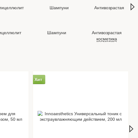
Все бренды
ицеллюлит
Шампуни
Антивозрастая
косметика
Хит
Х