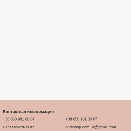
Контактная информация
+38 050 981 08 07
+38 050 981 08 07
pureshop.com.ua@gmail.com
Перезвонить вам?