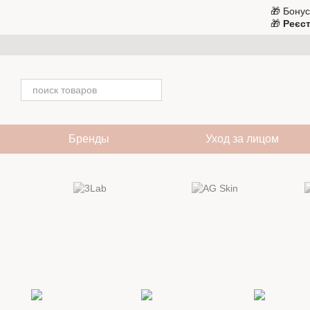
Перейти к основному контенту
🎁 Бонус
🎁
Реєст
Бренды
Уход за лицом