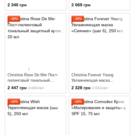
SPF 50
кислотой “Идеальное
2 340 грн
2 069 грн
увлажнение”
−20%
−20%
2
Christina Rose De Mer Пост-
Christina Forever Young
пилинговый тональный
Увлажняющая маска
защитный крем
«Сияние» (шаг 6)
2 447 грн
2 328 грн
3 059 грн
2 910 грн
−20%
−20%