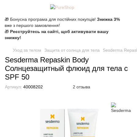
🎁 Бонусна програма для постійних покупців!
Знижка 3%
вже з першого замовлення!
🎁
Реєструйтесь на сайті, щоб активувати вашу
знижку!
Уход за телом
Защита от солнца для тела
Sesderma Repas
Sesderma Repaskin Body
Солнцезащитный флюид для тела с
SPF 50
Артикул:
40008202
2 отзыва