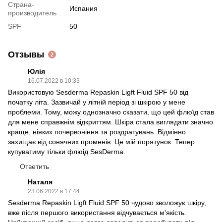
Страна-
Испания
производитель
SPF
50
Отзывы
2
Юлія
16.07.2022 в 10:33
Використовую Sesderma Repaskin Ligft Fluid SPF 50 від
початку літа. Зазвичай у літній період зі шкірою у мене
проблеми. Тому, можу однозначно сказати, що цей флюїд став
для мене справжнім відкриттям. Шкіра стала виглядати значно
краще, ніяких почервоніння та роздратувань. Відмінно
захищає від сонячних променів. Це мій порятунок. Тепер
купуватиму тільки флюід SesDerma.
Ответить
Наталя
23.06.2022 в 17:44
Sesderma Repaskin Ligft Fluid SPF 50 чудово зволожує шкіру,
вже після першого використання відчувається м'якість.