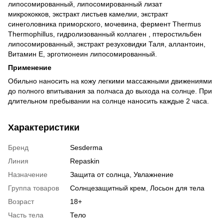
липосомированный, липосомированный лизат
микрококков, экстракт листьев камелии, экстракт
синеголовника приморского, мочевина, фермент Thermus
Thermophillus, гидролизованный коллаген , птеростильбен
липосомированный, экстракт резуховидки Таля, аллантоин,
Витамин Е, эрготионеин липосомированный.
Применение
Обильно наносить на кожу легкими массажными движениями
до полного впитывания за полчаса до выхода на солнце. При
длительном пребывании на солнце наносить каждые 2 часа.
Характеристики
Бренд
Sesderma
Линия
Repaskin
Назначение
Защита от солнца, Увлажнение
Группа товаров
Солнцезащитный крем, Лосьон для тела
Возраст
18+
Часть тела
Тело