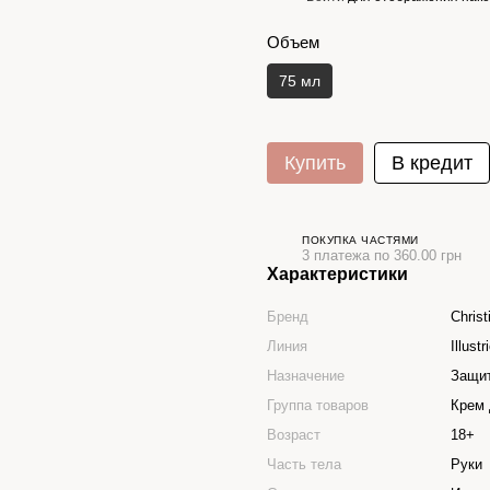
Объем
75 мл
Купить
В кредит
ПОКУПКА ЧАСТЯМИ
3 платежа по 360.00 грн
Характеристики
Бренд
Christ
Линия
Illustr
Назначение
Защит
Группа товаров
Крем 
Возраст
18+
Часть тела
Руки