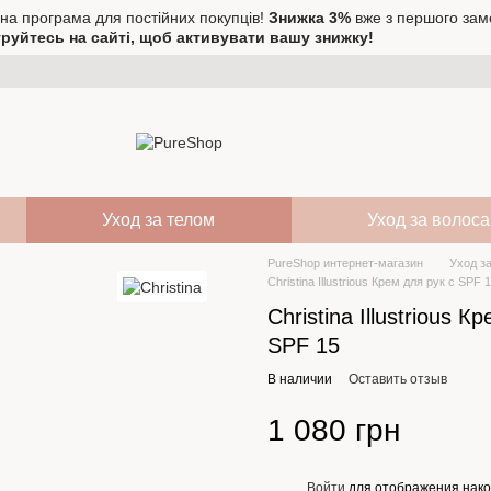
на програма для постійних покупців!
Знижка 3%
вже з першого зам
руйтесь на сайті, щоб активувати вашу знижку!
Уход за телом
Уход за волос
PureShop интернет-магазин
Уход з
Christina Illustrious Крем для рук с SPF 
Christina Illustrious К
SPF 15
В наличии
Оставить отзыв
1 080 грн
Войти
для отображения нако
%