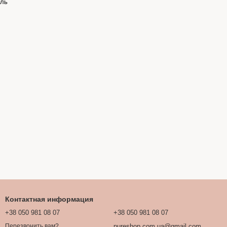
иль
Контактная информация
+38 050 981 08 07
+38 050 981 08 07
pureshop.com.ua@gmail.com
Перезвонить вам?