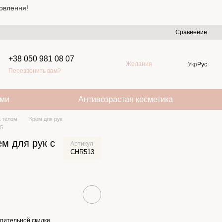
овлення!
Сравнение
+38 050 981 08 07
Желания
Укр
Рус
Перезвонить вам?
ами
Антивозрастая косметика
а телом
Крем для рук
15
рем для рук с
Артикул
CHR513
пительной скидки