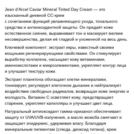
Jean d'Arcel Caviar Mineral Tinted Day Cream — это
изысканный дневной СС-крем
с сочетанием функций увлажняющего ухода, тонального
средства и антиоксидантной защиты. Он придаёт коже
естественное сияние, выравнивает тон и маскирует мелкие
несовершенства, делая её гладкой и ухоженной на весь день.
Ключевой компонент: экстракт икры, известный своими
мощными регенерирующими свойствами. Он стимулирует
выработку коллагена, насыщает кожу витаминами,
аминокислотами и микроэлементами, укрепляет контур лица
и улучшает текстуру кожи.
Экстракт планктона обогащает клетки минералами,
тонизирует, регулирует клеточное дыхание и нейтрализует
воздействие свободных радикалов, возвращая коже энергию и
молодость. Витамин С осветляет кожу, предотвращает
старение, укрепляет капилляры и улучшает цвет лица.
Натуральный антиоксидант гамма-оризанол обеспечивает
защиту от UVA/UVB-излучения, а масло жожоба смягчает и
защищает эпидермис, удерживая влагу. Благодаря
минеральным пигментам (слюда, диоксид титана), крем