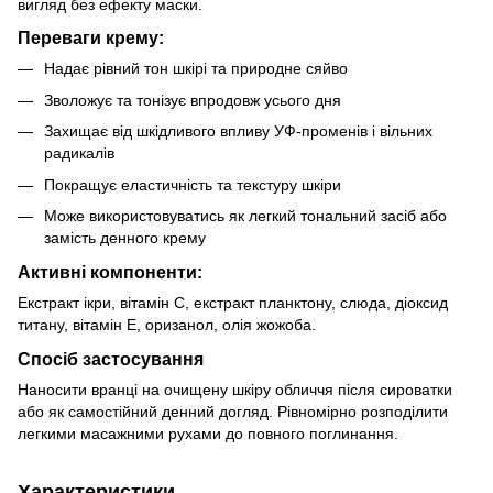
вигляд без ефекту маски.
Переваги крему:
Надає рівний тон шкірі та природне сяйво
Зволожує та тонізує впродовж усього дня
Захищає від шкідливого впливу УФ-променів і вільних
радикалів
Покращує еластичність та текстуру шкіри
Може використовуватись як легкий тональний засіб або
замість денного крему
Активні компоненти:
Екстракт ікри, вітамін С, екстракт планктону, слюда, діоксид
титану, вітамін Е, оризанол, олія жожоба.
Спосіб застосування
Наносити вранці на очищену шкіру обличчя після сироватки
або як самостійний денний догляд. Рівномірно розподілити
легкими масажними рухами до повного поглинання.
Характеристики