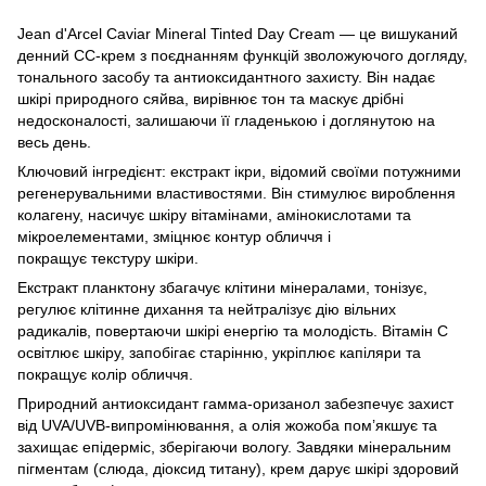
Jean d'Arcel Caviar Mineral Tinted Day Cream — це вишуканий
денний СС-крем з поєднанням функцій зволожуючого догляду,
тонального засобу та антиоксидантного захисту. Він надає
шкірі природного сяйва, вирівнює тон та маскує дрібні
недосконалості, залишаючи її гладенькою і доглянутою на
весь день.
Ключовий інгредієнт: екстракт ікри, відомий своїми потужними
регенерувальними властивостями. Він стимулює вироблення
колагену, насичує шкіру вітамінами, амінокислотами та
мікроелементами, зміцнює контур обличчя і
покращує текстуру шкіри.
Екстракт планктону збагачує клітини мінералами, тонізує,
регулює клітинне дихання та нейтралізує дію вільних
радикалів, повертаючи шкірі енергію та молодість. Вітамін С
освітлює шкіру, запобігає старінню, укріплює капіляри та
покращує колір обличчя.
Природний антиоксидант гамма-оризанол забезпечує захист
від UVA/UVB-випромінювання, а олія
жожоба пом’якшує та
захищає епідерміс, зберігаючи вологу. Завдяки мінеральним
пігментам (слюда, діоксид титану), крем дарує шкірі здоровий