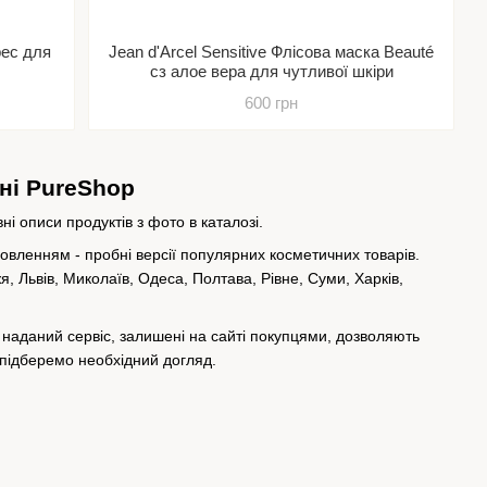
рес для
Jean d'Arcel Sensitive Флісова маска Beauté
cз алое вера для чутливої шкіри
600 грн
ині PureShop
і описи продуктів з фото в каталозі.
мовленням - пробні версії популярних косметичних товарів.
я, Львів, Миколаїв, Одеса, Полтава, Рівне, Суми, Харків,
e, наданий сервіс, залишені на сайті покупцями, дозволяють
 підберемо необхідний догляд.