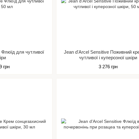
e Флюїд для чутливої ​​
Jean d'Arcel Sensitive Поживний к
іри
чутливої ​​і куперозної шкіри
9 грн
3 276 грн