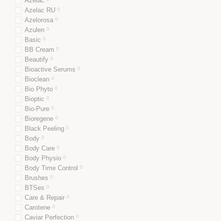
Azelac
Azelac RU
0
Azelorosa
0
Azulen
0
Basic
0
BB Cream
0
Beautify
0
Bioactive Serums
0
Bioclean
0
Bio Phyto
0
Bioptic
0
Bio-Pure
0
Bioregene
0
Black Peeling
0
Body
0
Body Care
0
Body Physio
0
Body Time Control
0
Brushes
0
BTSes
0
Care & Repair
0
Carotene
0
Caviar Perfection
0