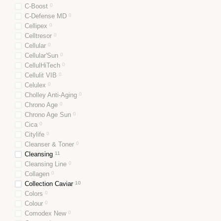
C-Boost
0
C-Defense MD
0
Cellipex
0
Celltresor
0
Cellular
0
Cellular'Sun
0
CellulHiTech
0
Cellulit VIB
0
Celulex
0
Cholley Anti-Aging
0
Chrono Age
0
Chrono Age Sun
0
Cica
0
Citylife
0
Cleanser & Toner
0
Cleansing
11
Cleansing Line
0
Collagen
0
Collection Caviar
10
Colors
0
Colour
0
Comodex New
0