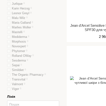
Jurlique
0
Karin Herzog
0
Leonor Greyl
0
Malu Wilz
0
Maria Galland
0
Jean d'Arcel Sensitiv
Marlies Moller
0
SPF30 для ч
Mastelli
0
2 96
Mediderma
0
Morphosis
0
Novexpert
0
Phytomer
0
Rolland OWay
0
Sesderma
0
Sepai
0
Simildiet
0
The Organic Pharmacy
0
Transvital
0
Valmont
0
Vigor
0
Лінія