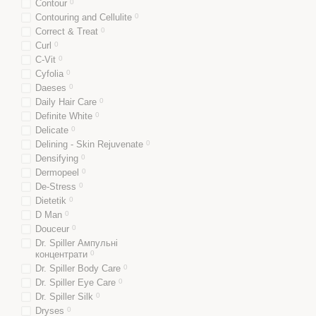
Contour
0
Contouring and Cellulite
0
Correct & Treat
0
Curl
0
C-Vit
0
Cyfolia
0
Daeses
0
Daily Hair Care
0
Definite White
0
Delicate
0
Delining - Skin Rejuvenate
0
Densifying
0
Dermopeel
0
De-Stress
0
Dietetik
0
D Man
0
Douceur
0
Dr. Spiller Ампульні
концентрати
0
Dr. Spiller Body Care
0
Dr. Spiller Eye Care
0
Dr. Spiller Silk
0
Dryses
0