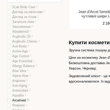
3Lab Body Care
0
Jean d'Arcel Sens
Догляд за обличчям
0
чутливої ​​шкіри
Догляд за тілом
0
Загальна лінія
0
2 18
Зволоження
0
Abradermol
0
Acglicolic 20
0
Acglicolic Classic
0
Купити косметик
Acti-Biotic
0
Зручна система пошуку до
Active Age
0
Age Control
0
Ціни на косметику Jean d
Age Essential
0
Безкоштовна доставка Jean
Allergy Balance
0
Херсон, Чернівці.
Aloe Vera
0
Задоволений клієнт - це 
Alpine-Aloe
0
Angioses
0
вдосконалюватися. Із за
Anti-Aging
0
Antioxidant
0
Aqualife
0
Arcelmed
21
Atopises
0
0