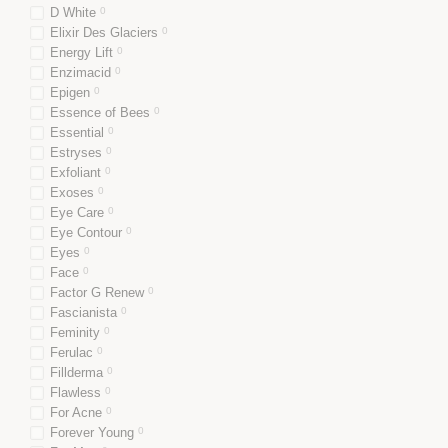
D White
0
Elixir Des Glaciers
0
Energy Lift
0
Enzimacid
0
Epigen
0
Essence of Bees
0
Essential
0
Estryses
0
Exfoliant
0
Exoses
0
Eye Care
0
Eye Contour
0
Eyes
0
Face
0
Factor G Renew
0
Fascianista
0
Feminity
0
Ferulac
0
Fillderma
0
Flawless
0
For Acne
0
Forever Young
0