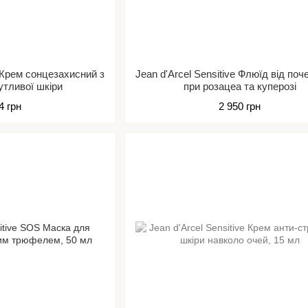
e Крем сонцезахисний з
Jean d'Arcel Sensitive Флюїд від поч
утливої шкіри
при розацеа та куперозі
4 грн
2 950 грн