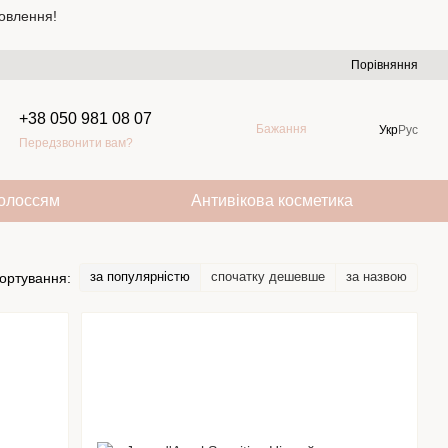
овлення!
Порівняння
+38 050 981 08 07
Бажання
Укр
Рус
Передзвонити вам?
волоссям
Антивікова косметика
за популярністю
спочатку дешевше
за назвою
ортування: