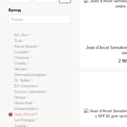
Бренд
0
AG Skin
0
3Lab
0
Alissa Beaute
0
Jean d'Arcel Sensitiv
Caudalie
0
шк
Christina
0
2 96
Cholley
0
Declare
0
Dermophisiologique
0
Dr. Spiller
0
ED Cosmetics
0
Ericson Laboratoire
0
Hempz
0
Home-Peel
0
Innoaesthetics
0
Jean d'Arcel
9
Ivo Pitanguy
0
Juvena
0