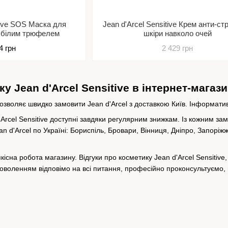
itive SOS Маска для
Jean d'Arcel Sensitive Крем анти-ст
 з білим трюфелем
шкіри навколо очей
4 грн
2 429 грн
у Jean d'Arcel Sensitive в інтернет-магаз
зволяє швидко замовити Jean d'Arcel з доставкою Київ. Інформативн
'Arcel Sensitive доступні завдяки регулярним знижкам. Із кожним за
 d'Arcel по Україні: Бориспіль, Бровари, Вінниця, Дніпро, Запоріжж
якісна робота магазину. Відгуки про косметику Jean d'Arcel Sensitiv
доволенням відповімо на всі питання, професійно проконсультуємо,