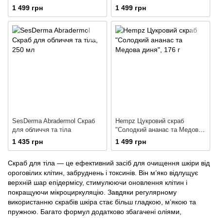
1 499 грн
1 499 грн
SesDerma Abradermol Скраб
Hempz Цукровий скраб
для обличчя та тіла
"Солодкий ананас та Медова
диня"
1 435 грн
1 499 грн
Скраб для тіла — це ефективний засіб для очищення шкіри від
ороговілих клітин, забруднень і токсинів. Він м’яко відлущує
верхній шар епідермісу, стимулюючи оновлення клітин і
покращуючи мікроциркуляцію. Завдяки регулярному
використанню скрабів шкіра стає більш гладкою, м’якою та
пружною. Багато формул додатково збагачені оліями,