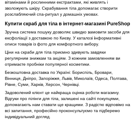
вітамінами й рослинними екстрактами, які живлять і
зволожують шкіру. Скрабування тіла допомагає створити
розслабляючий спа-ритуал у домашніх умовах.
Купити скраб для тіла в інтернет-магазині PureShop
Зручна система пошуку дозволяє швидко
з
амовити засоби для
ексфоліації з доставкою по Києву. У каталозі
і
нформативні
описи товарів із фото для комфортного вибору.
Ціни на скраби для тіла приємно здивують завдяки
регулярним знижкам та акціям. З кожним замовленням ви
отримаєте пробніки популярної косметики.
Безкоштовна доставка по Україні: Бориспіль, Бровари,
Вінниця, Дніпро, Запоріжжя, Львів, Миколаїв, Одеса, Полтава,
Рівне, Суми, Харків, Херсон, Чернівці.
Задоволений клієнт це найкраща оцінка роботи магазину.
Відгуки про пілінги для тіла, залишені на сайті покупцями,
допомагають нам ставати ще кращими. З радістю відповімо на
всі запитання, професійно проконсультуємо та підберемо
індивідуальний догляд.