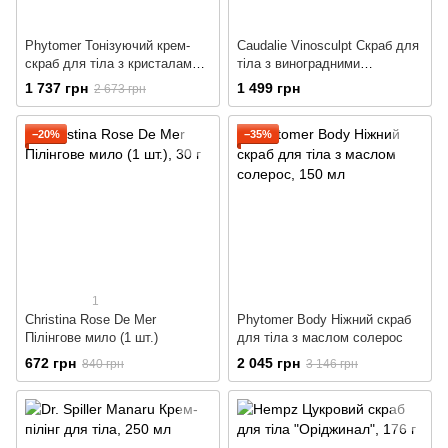
Phytomer Тонізуючий крем-
Caudalie Vinosculpt Скраб для
скраб для тіла з кристалами
тіла з виноградними
морської солі
кісточками
1 737 грн
1 499 грн
2 673 грн
−20%
−35%
1
Christina Rose De Mer
Phytomer Body Ніжний скраб
Пілінгове мило (1 шт.)
для тіла з маслом солерос
672 грн
2 045 грн
840 грн
3 146 грн