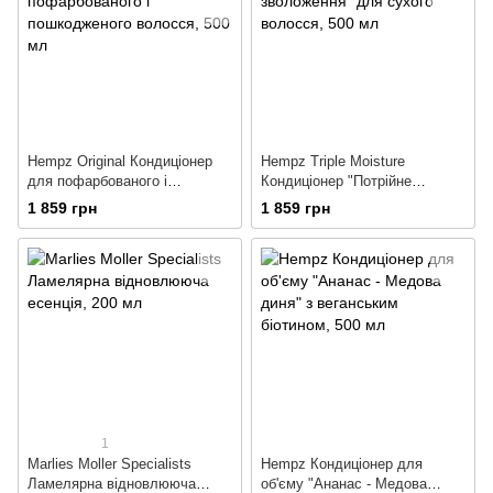
Hempz Original Кондиціонер
Hempz Triple Moisture
для пофарбованого і
Кондиціонер "Потрійне
пошкодженого волосся
зволоження" для сухого
1 859 грн
1 859 грн
волосся
1
Marlies Moller Specialists
Hempz Кондиціонер для
Ламелярна відновлююча
об'єму "Ананас - Медова