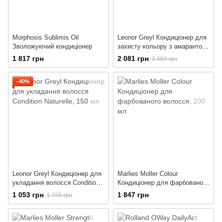
Morphosis Sublimis Oil
Leonor Greyl Кондиціонер для
Зволожуючий кондиціонер
захисту кольору з амарантом
Creme De Soin A L'amarante
1 817 грн
2 081 грн
3 469 грн
−40%
Leonor Greyl Кондиціонер для
Marlies Moller Colour
укладання волосся Condition
Кондиціонер для фарбованого
Naturelle
волосся
1 053 грн
1 847 грн
1 755 грн