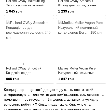
Rolland OWay Moisturizing
Rolland OWay Smooth +
Зволожуючий незмивний
Флюїд для розгладження
кондиціонер для волосся
волосся
1 045 грн
1 239 грн
1
Rolland OWay Smooth +
Marlies Moller Vegan Pure
Кондиціонер для
Натуральний незмивний
розгладження волосся
кондиціонер Веган
905 грн
1 847 грн
Кондиціонер — це засіб для догляду за волоссям, який
використовують після миття для пом’якшення, зволоження та
полегшення розчісування. Він допомагає закрити кутикулу
волосини, роблячи її більш гладенькою, блискучою та
захищеною від зовнішніх чинників. Кондиціонер зменшує