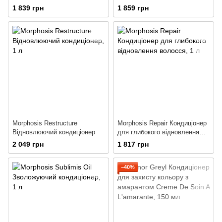
есенція
диня" з веганським біотином
1 839 грн
1 859 грн
Morphosis Restructure
Morphosis Repair Кондиціонер
Відновлюючий кондиціонер
для глибокого відновлення
волосся
2 049 грн
1 817 грн
−40%