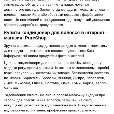
ламкість, запобігає сплутуванню та надає локонам
доглянутого вигляду. Залежно від складу, він може зміцнювати
волосся, живити його або зберігати яскравість фарбованих
пасм. Це незамінний етап щоденного догляду, який допомагає
зберегти здоров’я та красу волосся.
Купити кондиціонер для волосся в інтернет-
магазині PureShop
Зручна система пошуку дозволяє швидко замовити косметику
для гладкого, шовковистого волосся з доставкою Київ.
Інформативні описи продуктів з фото в каталозі.
Ціни на кондиціонери для полегшення розчісування доступні
завдяки регулярним знижкам. Із кожним замовленням - пробні
версії популярних косметичних товарів. Безкоштовна доставка
по Україні: Бориспіль, Бровари, Вінниця, Дніпро, Запоріжжя,
Львів, Миколаїв, Одеса, Полтава, Рівне, Суми, Харків, Херсон,
Чернівці.
Задоволений клієнт - це якісна робота магазину. Відгуки про
засоби для пом’якшення волосся, залишені на сайті
покупцями, дозволяють вдосконалюватися. Із задоволенням
відповімо на всі питання, професійно проконсультуємо,