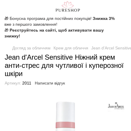
🎁 Бонусна програма для постійних покупців!
Знижка 3%
вже з першого замовлення!
🎁
Реєструйтесь на сайті, щоб активувати вашу
знижку!
Догляд за обличчям
Крем для обличчя
Jean d'Arcel Sensitiv
Jean d'Arcel Sensitive Ніжний крем
анти-стрес для чутливої ​​і куперозної
шкіри
Артикул:
2011
Написати відгук