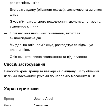
реактивність шкіри
Екстракт ладану (olibanum extract): заспокоює та зміцнює
шкіру
Glycoin® натурального походження: зволожує, тонізує та
відновлює клітини
Олія насіння шипшини: живлення, захист та
антиоксидантна дія
Мигдальна олія: пом’якшує, розгладжує та підвищує
еластичність
Олія ши: інтенсивне зволоження та відновлення
Спосіб застосування
Наносьте крем вранці та ввечері на очищену шкіру обличчя
легкими масажними рухами по напрямку масажних ліній.
Характеристики
Бренд
Jean d'Arcel
Лінія
Sensitive