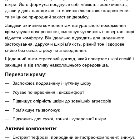
шкіри. Його формула поєднує в собі м'якість і ефективність,
діючи у двох напрямках: інтенсивно заспокоює подразнення
та зміцнює природний захист епідермісу.
Завдяки активним компонентам натурального походження
крем усуває почервоніння, зменшує чутливість і повертає шкірі
відчуття комфорту. Він ідеально підходить для щоденного
застосування, даруючи шкірі м’якість, рівний тон і здорове
сяйво без ознак стресу чи зневоднення.
Щоденний анти-стресовий догляд, який повертає шкірі спокій і
захищає її від впливу навколишнього середовища.
Переваги крему:
Заспокоює подразнену і чутливу шкіру
Усуває почервоніння і дискомфорт
Підвищує опірність шкіри до зовнішніх агресорів
Пом’якшує та зволожує
Підходить для сухої, тонкої і куперозної шкіри
Активні компоненти:
Екстракт тефрозії: природний антистрес-компонент, знижує