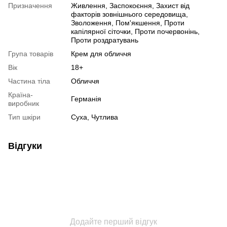
Призначення
Живлення, Заспокоєння, Захист від
факторів зовнішнього середовища,
Зволоження, Пом'якшення, Проти
капілярної сіточки, Проти почервонінь,
Проти роздратувань
Група товарів
Крем для обличчя
Вік
18+
Частина тіла
Обличчя
Країна-
Германія
виробник
Тип шкіри
Суха, Чутлива
Відгуки
Додайте перший відгук