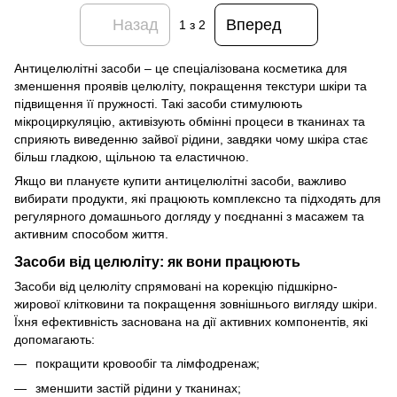
Назад
Вперед
1
з 2
Антицелюлітні засоби – це спеціалізована косметика для
зменшення проявів целюліту, покращення текстури шкіри та
підвищення її пружності. Такі засоби стимулюють
мікроциркуляцію, активізують обмінні процеси в тканинах та
сприяють виведенню зайвої рідини, завдяки чому шкіра стає
більш гладкою, щільною та еластичною.
Якщо ви плануєте купити антицелюлітні засоби, важливо
вибирати продукти, які працюють комплексно та підходять для
регулярного домашнього догляду у поєднанні з масажем та
активним способом життя.
Засоби від целюліту: як вони працюють
Засоби від целюліту спрямовані на корекцію підшкірно-
жирової клітковини та покращення зовнішнього вигляду шкіри.
Їхня ефективність заснована на дії активних компонентів, які
допомагають:
покращити кровообіг та лімфодренаж;
зменшити застій рідини у тканинах;