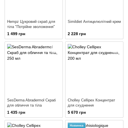
Hempz Цукровий скраб для
Simildiet Антицелюлітний крем
тіла "Потрійне зволоження"
1 499 грн
2 228 грн
SesDerma Abradermol Скраб
Cholley Cellipex Концентрат
для обличчя та тіла
для схуднення
1 435 грн
5 670 грн
Новинка