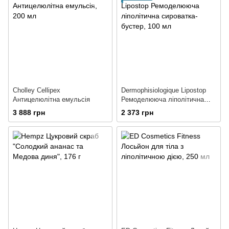
Cholley Cellipex
Dermophisiologique Lipostop
Антицелюлітна емульсія
Ремоделююча ліполітична
сироватка-бустер
3 888 грн
2 373 грн