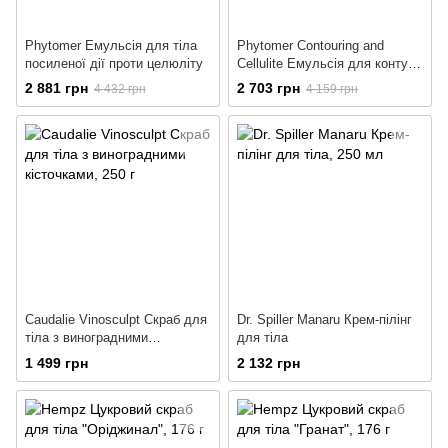
Phytomer Емульсія для тіла
Phytomer Contouring and
посиленої дії проти целюліту
Cellulite Емульсія для контуру
тіла
2 881 грн
2 703 грн
4 432 грн
4 159 грн
Caudalie Vinosculpt Скраб для
Dr. Spiller Manaru Крем-пілінг
тіла з виноградними
для тіла
кісточками
1 499 грн
2 132 грн