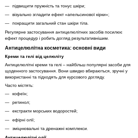
підвищити пружність та тонус шкіри;
візуально згладити ефект «апельсинової кірки»;
покращити загальний стан шкіри тіла.
Регулярне застосування антицелюлітних засобів посилює
ефект процедур і робить догляд результативнішим.
Антицелюлітна косметика: основні види
Креми та гелі від целюліту
Антицелюлітні креми та гелі – найбільш популярні засоби для
щоденного застосування. Вони швидко вбираються, зручні у
використанні та підходять для курсового догляду.
Часто містять:
кофеїн;
ретинол;
екстракти морських водоростей;
ефірні олії;
зміцнювальні та дренажні комплекси.
Антицелюлітні олії