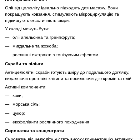
Олії від целюліту ідеально підходять для масажу. Вони
покращують ковзання, стимулюють мікроциркуляцію та
підвищують еластичність шкіри.
У складі можуть бути:
олії апельсина та грейпфрута;
мигдальне та жожоба;
рослинні екстракти з тонізуючим ефектом
Скраби та пілінги
Антицелюлітні скраби готують шкіру до подальшого догляду,
видаляючи ороговілі клітини та посилюючи дію кремів та олій.
Активні компоненти:
кави;
морська сіль;
цукор;
ексфоліанти рослинного походження.
Сироватки та концентрати
Сироватки від целюліту містять високу концентрацію активних