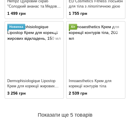
Hempz Цукровий скраб
ED Cosmetics Fitness Лосьйон
"Солодкий ананас та Медова
для тіла з ліполітичною дією
диня"
1 499 грн
1 755 грн
Новинка
Хіт
Dermophisiologique Lipostop
Innoaesthetics Крем для
Крем для корекції жирових
корекції контурів тіла
відкладень
3 256 грн
2 539 грн
Показати ще 5 товарів