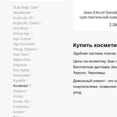
3Lab Body Care
0
Jean d'Arcel Sens
Abradermol
0
чувствительной ко
Acglicolic 20
0
Acglicolic Classic
0
2 18
Acti-Biotic
0
Active Age
0
Age Control
0
Age Essential
0
Купить косметик
Allergy Balance
0
Удобная система поиска 
Aloe Vera
0
Alpine-Aloe
0
Цены на косметику Jean 
Angioses
0
Бесплатная доставка Jea
Anti-Aging
0
Херсон, Черновцы.
Antioxidant
0
Довольный клиент - это к
Aqualife
0
Arcelmed
21
покупателями, позволяю
Atopises
0
уход.
Azelac
0
Azelac RU
0
Azelorosa
0
Azulen
0
0