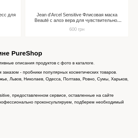
ресс для
Jean d'Arcel Sensitive Флисовая маска
Beauté c алоэ вера для чувствительной
кожи
600 грн
зине PureShop
тивные описания продуктов с фото в каталоге.
м заказом - пробники популярных косметических товаров.
жье, Львов, Николаев, Одесса, Полтава, Ровно, Сумы, Харьков,
sitive, предоставленном сервисе, оставленные на сайте
 профессионально проконсультируем, подберем необходимый