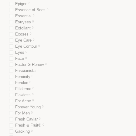
Epigen
0
Essence of Bees
0
Essential
0
Estryses
0
Exfoliant
0
Exoses
0
Eye Care
0
Eye Contour
0
Eyes
0
Face
0
Factor G Renew
0
Fascianista
0
Feminity
0
Ferulac
0
Fillderma
0
Flawless
0
For Acne
0
Forever Young
0
For Men
0
Fresh Caviar
0
Fresh & Fruit®
0
Gaoxing
0