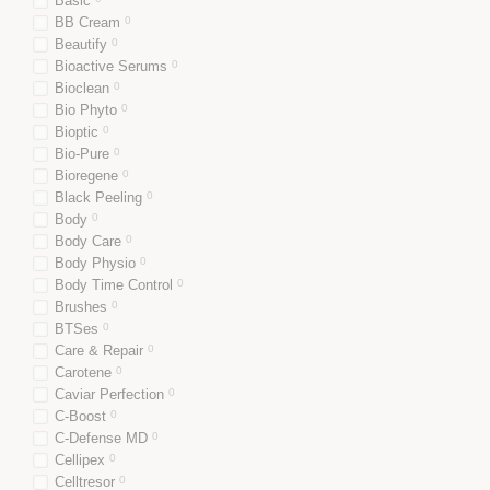
Basic
BB Cream
0
Beautify
0
Bioactive Serums
0
Bioclean
0
Bio Phyto
0
Bioptic
0
Bio-Pure
0
Bioregene
0
Black Peeling
0
Body
0
Body Care
0
Body Physio
0
Body Time Control
0
Brushes
0
BTSes
0
Care & Repair
0
Carotene
0
Caviar Perfection
0
C-Boost
0
C-Defense MD
0
Cellipex
0
Celltresor
0