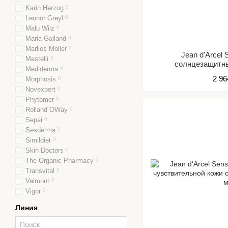
Karin Herzog
0
Leonor Greyl
0
Malu Wilz
0
Maria Galland
0
Marlies Moller
0
Jean d'Arcel 
Mastelli
0
солнцезащитн
Mediderma
0
чувствите
2 96
Morphosis
0
Novexpert
0
Phytomer
0
Rolland OWay
0
Sepai
0
Sesderma
0
Simildiet
0
Skin Doctors
0
The Organic Pharmacy
0
Transvital
0
Valmont
0
Vigor
0
Линия