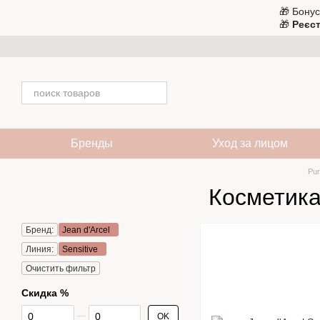
Перейти к основному контенту
🎁 Бонус
🎁
Реєст
Бренды
Уход за лицом
Pur
Косметика 
Бренд:
Jean d'Arcel
Линия:
Sensitive
Очистить фильтр
Скидка %
От Скидка %
До Скидка %
OK