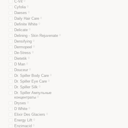
C-Vit
0
Cyfolia
0
Daeses
0
Daily Hair Care
0
Definite White
0
Delicate
0
Delining - Skin Rejuvenate
0
Densifying
0
Dermopeel
0
De-Stress
0
Dietetik
0
D Man
0
Douceur
0
Dr. Spiller Body Care
0
Dr. Spiller Eye Care
0
Dr. Spiller Silk
0
Dr. Spiller Ампульные
концентраты
0
Dryses
0
D White
0
Elixir Des Glaciers
0
Energy Lift
0
Enzimacid
0