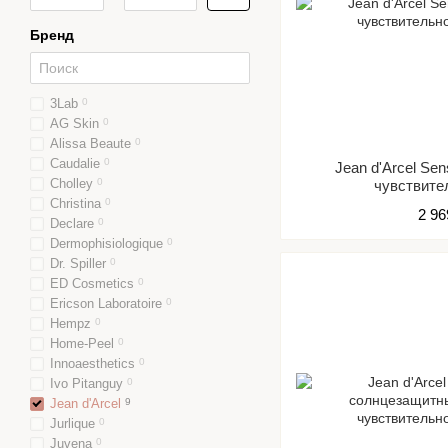
Бренд
3Lab
0
AG Skin
0
Alissa Beaute
0
Caudalie
0
Jean d'Arcel Se
Cholley
0
чувствите
Christina
0
2 96
Declare
0
Dermophisiologique
0
Dr. Spiller
0
ED Cosmetics
0
Ericson Laboratoire
0
Hempz
0
Home-Peel
0
Innoaesthetics
0
Ivo Pitanguy
0
Jean d'Arcel
9
Jurlique
0
Juvena
0