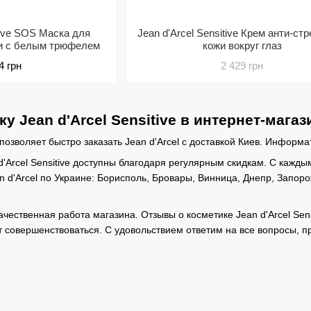
itive SOS Маска для
Jean d'Arcel Sensitive Крем анти-ст
жи с белым трюфелем
кожи вокруг глаз
4 грн
2 429 грн
у Jean d'Arcel Sensitive в интернет-мага
позволяет быстро заказать Jean d'Arcel с доставкой Киев. Информа
d'Arcel Sensitive доступны благодаря регулярным скидкам. С кажды
n d'Arcel по Украине: Борисполь, Бровары, Винница, Днепр, Запоро
ачественная работа магазина. Отзывы о косметике Jean d'Arcel Sen
т совершенствоваться. C удовольствием ответим на все вопросы,