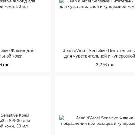
nsitive Флюид для
Jean d'Arcel Sensitive Питательны
льной кожи
для чувствительной и куперозной
9 грн
3 276 грн