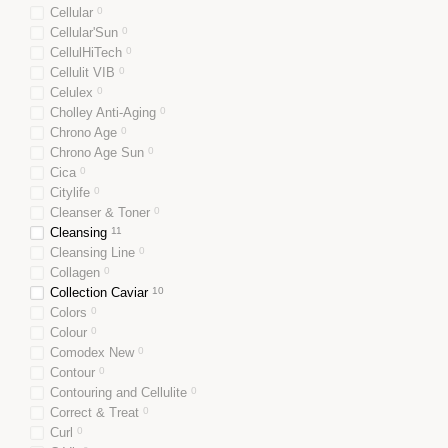
Cellular
0
Cellular'Sun
0
CellulHiTech
0
Cellulit VIB
0
Celulex
0
Cholley Anti-Aging
0
Chrono Age
0
Chrono Age Sun
0
Cica
0
Citylife
0
Cleanser & Toner
0
Cleansing
11
Cleansing Line
0
Collagen
0
Collection Caviar
10
Colors
0
Colour
0
Comodex New
0
Contour
0
Contouring and Cellulite
0
Correct & Treat
0
Curl
0