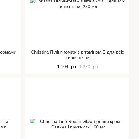
зосомами
Christina Пілінг-гомаж з вітаміном Е для всіх
типів шкіри
1 104 грн
1 380 грн