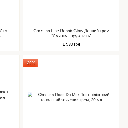
ї та
Christina Line Repair Glow Денний крем
»
“Сяяння і пружність”
1 530 грн
−20%