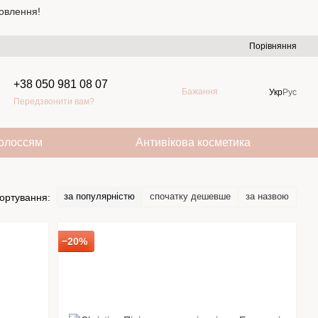
овлення!
Порівняння
+38 050 981 08 07
Бажання
Укр
Рус
Передзвонити вам?
волоссям
Антивікова косметика
за популярністю
спочатку дешевше
за назвою
ортування:
−20%