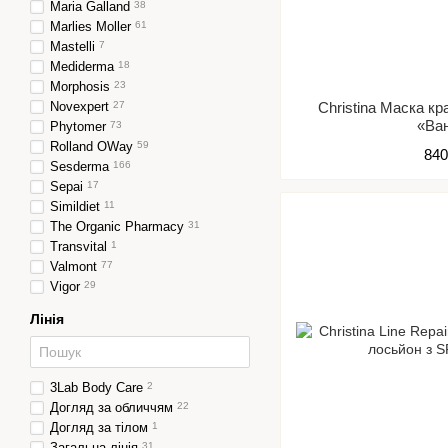
Maria Galland
38
Marlies Moller
61
Mastelli
7
Mediderma
18
Morphosis
23
Novexpert
27
Christina Маска кр
«Ва
Phytomer
73
Rolland OWay
59
840
Sesderma
166
Sepai
17
Simildiet
11
The Organic Pharmacy
31
Transvital
1
Valmont
77
Vigor
29
Лінія
3Lab Body Care
2
Догляд за обличчям
22
Догляд за тілом
1
Загальна лінія
31