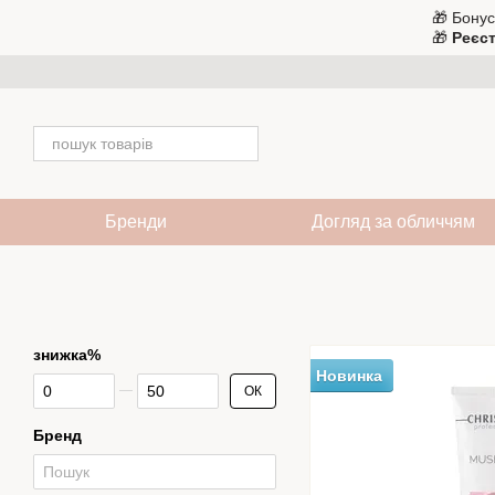
Перейти до основного контенту
🎁 Бонус
🎁
Реєст
Бренди
Догляд за обличчям
знижка%
Новинка
Від знижка%
До знижка%
ОК
Бренд