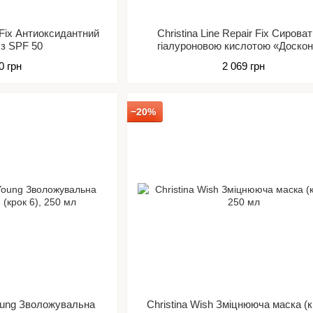
r Fix Антиоксидантний
Christina Line Repair Fix Сироват
 з SPF 50
гіалуроновою кислотою «Доско
зволоження»
0 грн
2 069 грн
−20%
Young Зволожувальна
Christina Wish Зміцнююча маска (к