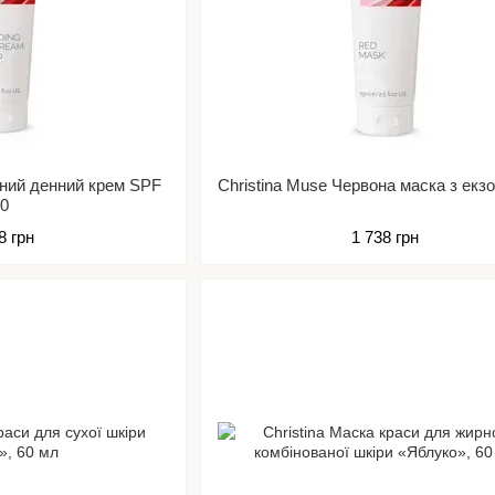
сний денний крем SPF
Christina Muse Червона маска з ек
30
8 грн
1 738 грн