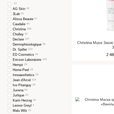
12
AG Skin
26
3Lab
41
Alissa Beaute
67
Caudalie
40
Christina
186
Cholley
42
Declare
107
Christina Muse Захи
Dermophisiologique
59
Dr. Spiller
163
2 48
ED Cosmetics
24
Ericson Laboratoire
103
Hempz
26
Home-Peel
18
Innoaesthetics
23
Jean d'Arcel
114
Ivo Pitanguy
18
Juvena
94
Jurlique
23
Karin Herzog
20
Leonor Greyl
4
Malu Wilz
21