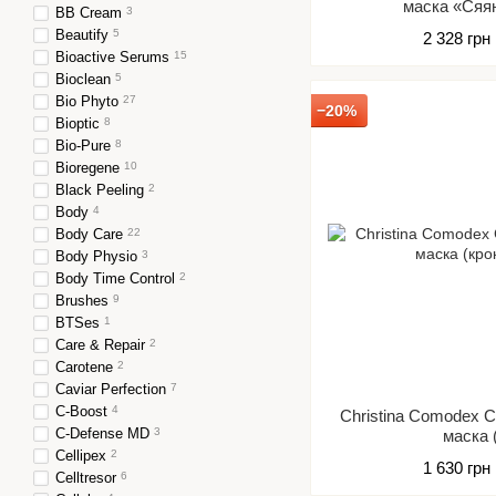
маска «Сяян
BB Cream
3
Beautify
5
2 328 грн
Bioactive Serums
15
Bioclean
5
Bio Phyto
27
−20%
Bioptic
8
Bio-Pure
8
Bioregene
10
Black Peeling
2
Body
4
Body Care
22
Body Physio
3
Body Time Control
2
Brushes
9
BTSes
1
Care & Repair
2
Carotene
2
Caviar Perfection
7
C-Boost
4
Christina Comodex 
C-Defense MD
3
маска 
Cellipex
2
1 630 грн
Celltresor
6