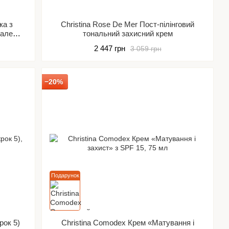
ка з
Christina Rose De Mer Пост-пілінговий
нале
тональний захисний крем
2 447 грн
3 059 грн
−20%
Подарунок
рок 5)
Christina Comodex Крем «Матування і