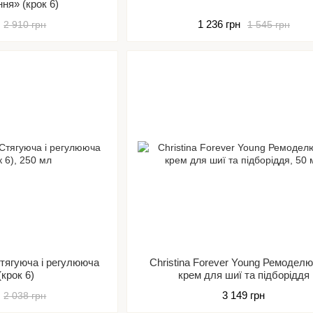
ня» (крок 6)
1 236 грн
2 910 грн
1 545 грн
Стягуюча і регулююча
Christina Forever Young Ремодел
(крок 6)
крем для шиї та підборіддя
3 149 грн
2 038 грн