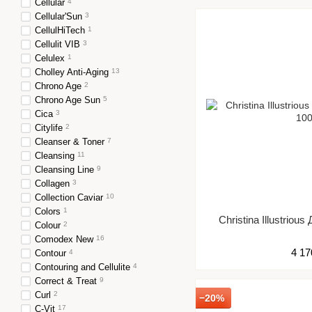
Cellular
4
Cellular'Sun
3
CellulHiTech
1
Cellulit VIB
3
Celulex
1
Cholley Anti-Aging
13
Chrono Age
2
Chrono Age Sun
5
Cica
3
Citylife
2
Cleanser & Toner
7
Cleansing
11
Cleansing Line
9
Collagen
3
Collection Caviar
10
Colors
1
Christina Illustrio
Colour
2
Comodex New
16
4 17
Contour
4
Contouring and Cellulite
4
Correct & Treat
9
Curl
2
−20%
C-Vit
17