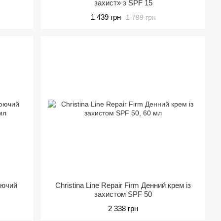
захист» з SPF 15
1 439 грн
1 799 грн
юючий
Christina Line Repair Firm Денний крем із
захистом SPF 50
2 338 грн