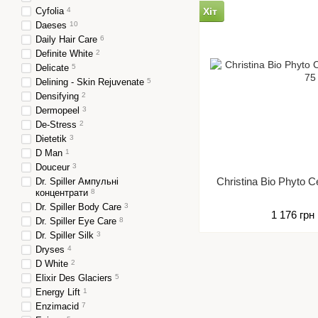
Cyfolia
4
Хіт
Daeses
10
Daily Hair Care
6
Definite White
2
Delicate
5
Delining - Skin Rejuvenate
5
Densifying
2
Dermopeel
3
De-Stress
2
Dietetik
3
D Man
1
Douceur
3
Christina Bio Phyto
Dr. Spiller Ампульні
концентрати
8
Dr. Spiller Body Care
3
1 176 грн
Dr. Spiller Eye Care
8
Dr. Spiller Silk
3
Dryses
4
D White
2
Elixir Des Glaciers
5
Energy Lift
1
Enzimacid
7