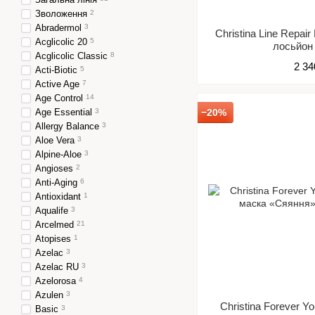
Зволоження
2
Abradermol
3
Christina Line Repai
Acglicolic 20
5
лосьйон
Acglicolic Classic
8
2 34
Acti-Biotic
5
Active Age
7
Age Control
14
Age Essential
3
−20%
Allergy Balance
3
Aloe Vera
3
Alpine-Aloe
3
Angioses
2
Anti-Aging
6
Antioxidant
1
Aqualife
3
Arcelmed
21
Atopises
1
Azelac
3
Azelac RU
3
Azelorosa
4
Azulen
3
Christina Forever 
Basic
3