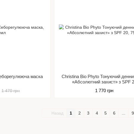
 Себорегулююча маска
Christina Bio Phyto Тонуючий денн
«Абсолютний захист» з SPF 
1 770 грн
1 470 грн
Назад
1
2
3
4
5
6
...
9