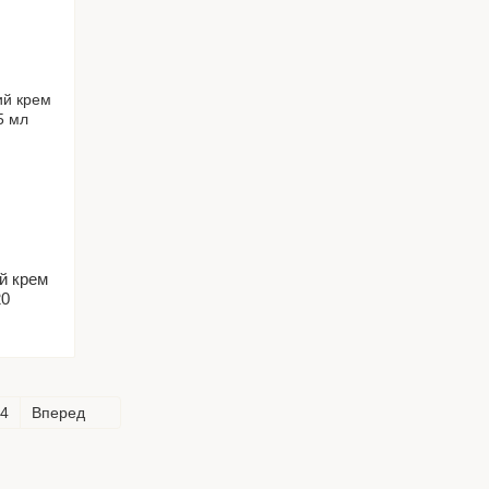
ий крем
20
4
Вперед