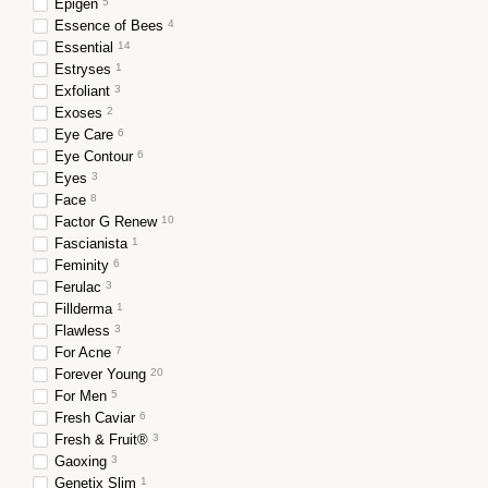
Epigen
5
Essence of Bees
4
Essential
14
Estryses
1
Exfoliant
3
Exoses
2
Eye Care
6
Eye Contour
6
Eyes
3
Face
8
Factor G Renew
10
Fascianista
1
Feminity
6
Ferulac
3
Fillderma
1
Flawless
3
For Acne
7
Forever Young
20
For Men
5
Fresh Caviar
6
Fresh & Fruit®
3
Gaoxing
3
Genetix Slim
1