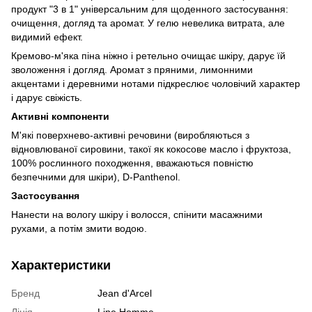
продукт "3 в 1" універсальним для щоденного застосування:
очищення, догляд та аромат. У гелю невелика витрата, але
видимий ефект.
Кремово-м'яка піна ніжно і ретельно очищає шкіру, дарує їй
зволоження і догляд. Аромат з пряними, лимонними
акцентами і деревними нотами підкреслює чоловічий характер
і дарує свіжість.
Активні компоненти
М'які поверхнево-активні речовини (виробляються з
відновлюваної сировини, такої як кокосове масло і фруктоза,
100% рослинного походження, вважаються повністю
безпечними для шкіри), D-Panthenol.
Застосування
Нанести на вологу шкіру і волосся, спінити масажними
рухами, а потім змити водою.
Характеристики
Бренд
Jean d'Arcel
Лінія
Line Homme