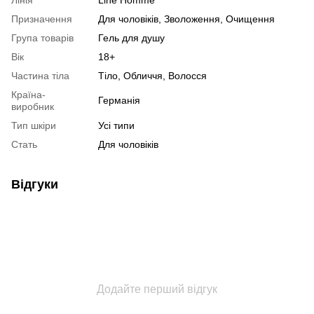
Призначення
Для чоловіків, Зволоження, Очищення
Група товарів
Гель для душу
Вік
18+
Частина тіла
Тіло, Обличчя, Волосся
Країна-
Германія
виробник
Тип шкіри
Усі типи
Стать
Для чоловіків
Відгуки
Додайте перший відгук