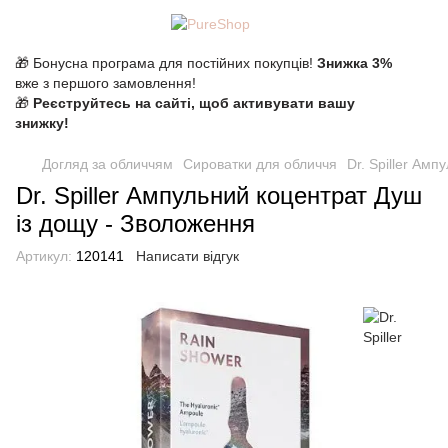
🎁 Бонусна програма для постійних покупців!
Знижка 3%
вже з першого замовлення!
🎁
Реєструйтесь на сайті, щоб активувати вашу
знижку!
Догляд за обличчям
Сироватки для обличчя
Dr. Spiller Ам
Dr. Spiller Ампульний коцентрат Душ
із дощу - Зволоження
Артикул:
120141
Написати відгук