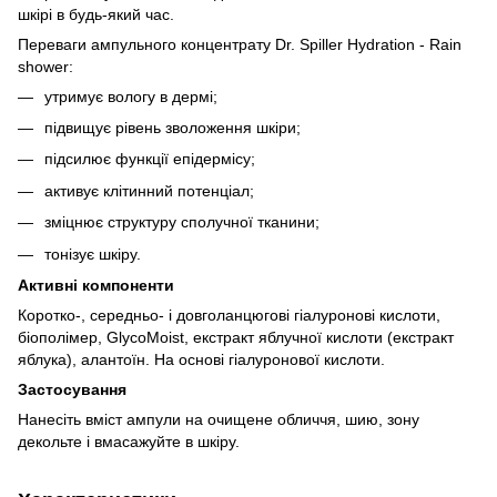
шкірі в будь-який час.
Переваги ампульного концентрату Dr. Spiller Hydration - Rain
shower:
утримує вологу в дермі;
підвищує рівень зволоження шкіри;
підсилює функції епідермісу;
активує клітинний потенціал;
зміцнює структуру сполучної тканини;
тонізує шкіру.
Активні компоненти
Коротко-, середньо- і довголанцюгові гіалуронові кислоти,
біополімер, GlycoMoist, екстракт яблучної кислоти (екстракт
яблука), алантоїн. На основі гіалуронової кислоти.
Застосування
Нанесіть вміст ампули на очищене обличчя, шию, зону
декольте і вмасажуйте в шкіру.