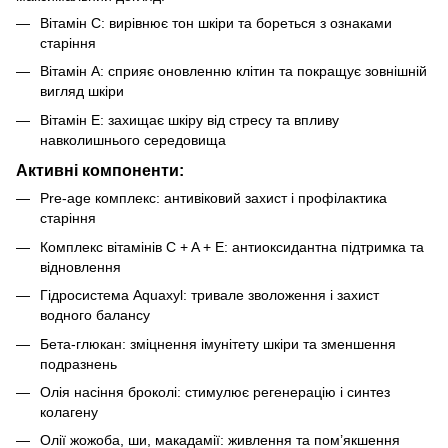
Вітамін C: вирівнює тон шкіри та бореться з ознаками
старіння
Вітамін A: сприяє оновленню клітин та покращує зовнішній
вигляд шкіри
Вітамін E: захищає шкіру від стресу та впливу
навколишнього середовища
Активні компоненти:
Pre-age комплекс: антивіковий захист і профілактика
старіння
Комплекс вітамінів C + A + E: антиоксидантна підтримка та
відновлення
Гідросистема Aquaxyl: тривале зволоження і захист
водного балансу
Бета-глюкан: зміцнення імунітету шкіри та зменшення
подразнень
Олія насіння броколі: стимулює регенерацію і синтез
колагену
Олії жожоба, ши, макадамії: живлення та пом’якшення