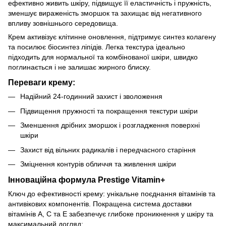
ефективно живить шкіру, підвищує її еластичність і пружність,
зменшує вираженість зморшок та захищає від негативного
впливу зовнішнього середовища.
Крем активізує клітинне оновлення, підтримує синтез колагену
та посилює біосинтез ліпідів. Легка текстура ідеально
підходить для нормальної та комбінованої шкіри, швидко
поглинається і не залишає жирного блиску.
Переваги крему:
Надійний 24-годинний захист і зволоження
Підвищення пружності та покращення текстури шкіри
Зменшення дрібних зморшок і розгладження поверхні
шкіри
Захист від вільних радикалів і передчасного старіння
Зміцнення контурів обличчя та живлення шкіри
Інноваційна формула Prestige Vitamin+
Ключ до ефективності крему: унікальне поєднання вітамінів та
антивікових компонентів. Покращена система доставки
вітамінів A, C та E забезпечує глибоке проникнення у шкіру та
максимальний догляд: