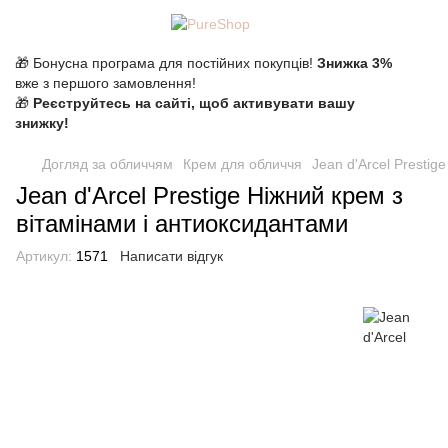
🎁 Бонусна програма для постійних покупців!
Знижка 3%
вже з першого замовлення!
🎁
Реєструйтесь на сайті, щоб активувати вашу
знижку!
Догляд за обличчям
Крем для обличчя
Jean d'Arcel Prestig
Jean d'Arcel Prestige Ніжний крем з
вітамінами і антиоксидантами
Артикул:
1571
Написати відгук