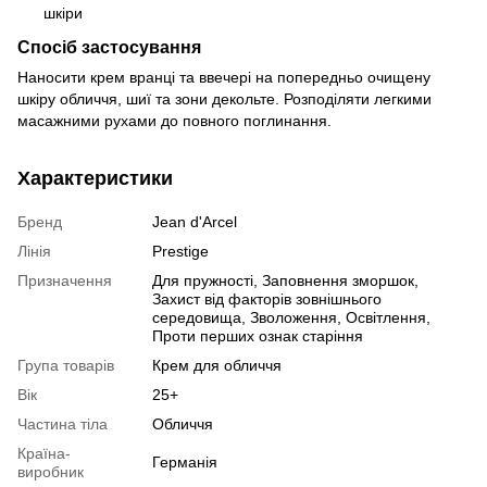
шкіри
Спосіб застосування
Наносити крем вранці та ввечері на попередньо очищену
шкіру обличчя, шиї та зони декольте. Розподіляти легкими
масажними рухами до повного поглинання.
Характеристики
Бренд
Jean d'Arcel
Лінія
Prestige
Призначення
Для пружності, Заповнення зморшок,
Захист від факторів зовнішнього
середовища, Зволоження, Освітлення,
Проти перших ознак старіння
Група товарів
Крем для обличчя
Вік
25+
Частина тіла
Обличчя
Країна-
Германія
виробник