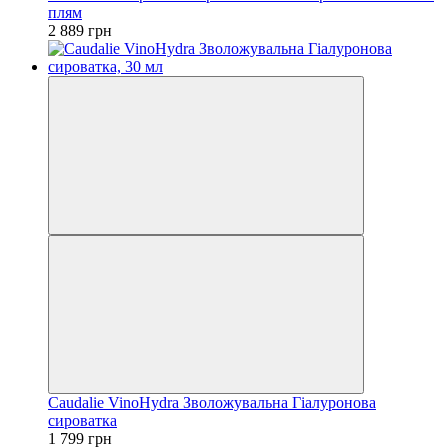
плям
2 889 грн
Caudalie VinoHydra Зволожувальна Гіалуронова
сироватка
1 799 грн