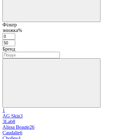
Фільтр
знижка%
Бренд
1
AG Skin
3
3Lab
8
Alissa Beaute
26
Caudalie
6
Cholley
4