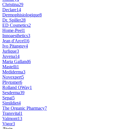
Christina
29
Declare
14
Dermophisiologique
8
Dr. Spiller
28
ED Cosmetics
2
Home-Peel
1
Innoaesthetics
3
Jean d'Arcel
16
Ivo Pitanguy
4
Jurlique
3
Juvena
14
Maria Galland
6
Mastelli
1
Mediderma
3
Novexpert
5
Phytomer
6
Rolland OWay
1
Sesderma
39
Sepai
5
Simildiet
4
The Organic Pharmacy
7
Transvital
1
Valmont
13
Vigor
3
Лінія