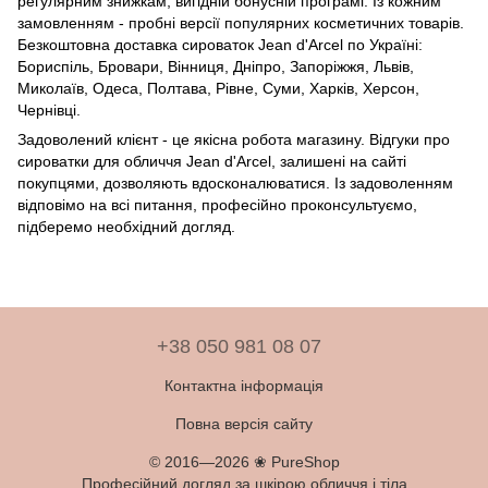
регулярним знижкам, вигідній бонусній програмі. Із кожним
замовленням - пробні версії популярних косметичних товарів.
Безкоштовна доставка сироваток Jean d'Arcel по Україні:
Бориспіль, Бровари, Вінниця, Дніпро, Запоріжжя, Львів,
Миколаїв, Одеса, Полтава, Рівне, Суми, Харків, Херсон,
Чернівці.
Задоволений клієнт - це якісна робота магазину. Відгуки про
сироватки для обличчя Jean d'Arcel, залишені на сайті
покупцями, дозволяють вдосконалюватися. Із задоволенням
відповімо на всі питання, професійно проконсультуємо,
підберемо необхідний догляд.
+38 050 981 08 07
Контактна інформація
Повна версія сайту
© 2016—2026 ❀ PureShop
Професійний догляд за шкірою обличчя і тіла