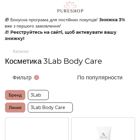
🎁 Бонусна програма для постійних покупців!
Знижка 3%
вже з першого замовлення!
🎁
Реєструйтесь на сайті, щоб активувати вашу
знижку!
Каталог
Косметика 3Lab Body Care
Фильтр
По популярности
2
Бренд
3Lab
Линия
3Lab Body Care