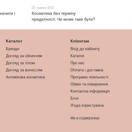
25 травня 2017
начити і
Косметика без терміну
придатності. Чи може таке бути?
Каталог
Клієнтам
Бренди
Вхід до кабінету
Догляд за обличчям
Каталог
Догляд за тілом
Про нас
Догляд за волоссям
Оплата і доставка
Антивікова косметика
Програма лояльності
Обмін та повернення
Контактна інформація
Блог
Угода користувача
Ми в соцмережах