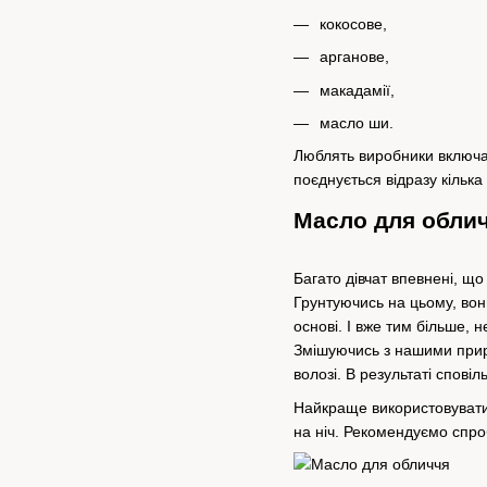
кокосове,
арганове,
макадамії,
масло ши.
Люблять виробники включати
поєднується відразу кілька
Масло для облич
Багато дівчат впевнені, що
Грунтуючись на цьому, вон
основі. І вже тим більше, 
Змішуючись з нашими приро
волозі. В результаті спові
Найкраще використовувати 
на ніч. Рекомендуємо спр