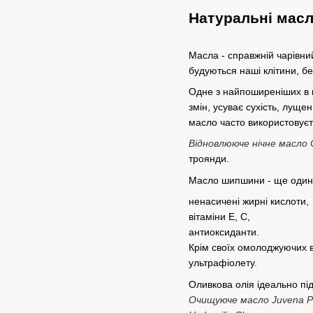
Натуральні масл
Масла - справжній чарівний
будуються наші клітини, б
Одне з найпоширеніших в к
змін, усуває сухість, луще
масло часто використовуєть
Відновлююче нічне масло C
троянди.
Масло шипшини - ще один а
ненасичені жирні кислоти,
вітаміни Е, С,
антиоксиданти.
Крім своїх омолоджуючих в
ультрафіолету.
Оливкова олія ідеально пі
Очищуюче масло Juvena P