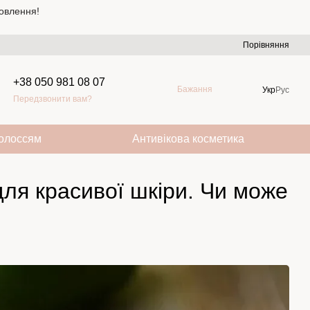
овлення!
Порівняння
+38 050 981 08 07
Бажання
Укр
Рус
Передзвонити вам?
волоссям
Антивікова косметика
ля красивої шкіри. Чи може