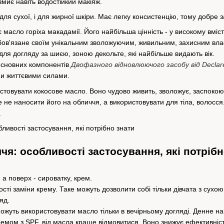
змиє навіть водостійкий макіяж.
для сухої, і для жирної шкіри. Має легку консистенцію, тому добре 
 масло горіха макадамії. Його найбільша цінність - у високому вміс
ов'язане своїм унікальним зволожуючим, живильним, захисним влас
для догляду за шиєю, зоною декольте, які найбільше видають вік.
основних компонентів
Двофазного відновлюючого засобу від Declar
ми життєвими силами.
товувати кокосове масло. Воно чудово живить, зволожує, заспокоює 
 не наносити його на обличчя, а використовувати для тіла, волосся
.
чя: особливості застосування, які потрібн
 а поверх - сироватку, крем.
ості заміни крему. Таке можуть дозволити собі тільки дівчата з сух
яд.
можуть використовувати масло тільки в вечірньому догляді. Денне н
ремом з SPF, від масла краще відмовитися. Воно знижує ефективніст