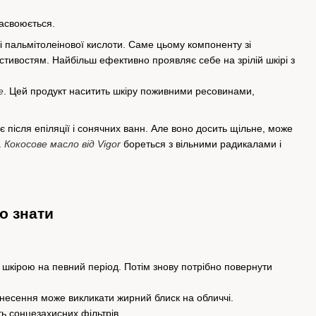
засвоюється.
ті пальмітолеінової кислоти. Саме цьому компоненту зі
тивостям. Найбільш ефективно проявляє себе на зрілій шкірі з
e
. Цей продукт наситить шкіру поживними ресовинами,
після епіляції і сонячних ванн. Але воно досить щільне, може
.
Кокосове масло від Vigor
бореться з вільними радикалами і
о знати
ою шкірою на певний період. Потім знову потрібно повернути
анесення може викликати жирний блиск на обличчі.
ь сонцезахисних фільтрів.