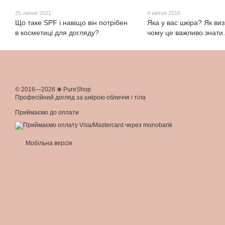
25 липня 2021
4 квітня 2018
Що таке SPF і навіщо він потрібен
Яка у вас шкіра? Як виз
в косметиці для догляду?
чому це важливо знати.
© 2016—2026 ❀ PureShop
Професійний догляд за шкірою обличчя і тіла
Приймаємо до оплати
Мобільна версія