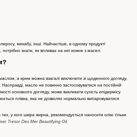
олеросу, мекабу, інші. Найчастіше, в одному продукті
, потрібно знати, як впливає на неї кожне з масел.
м?
я маслом, а крем можна взагалі виключити зі щоденного догляду.
. Насправді, масло не повинно застосовуватися на постійній
кості основного догляду, може викликати сухість епідермісу.
рюється плівка, яка не дозволяє нормально випаровуватися
их, у кого шкіра жирна, рекомендується наносити олію тільки
er Tresor Des Mer Beautifying Oil
.