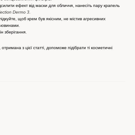
дсилити ефект від маски для обличчя, нанесіть пару крапель
fection Dermo 3
.
ідкуйте, щоб крем був якісним, не містив агресивних
ечовинами.
н зберігання.
тримана з цієї статті, допоможе підібрати ті косметичні