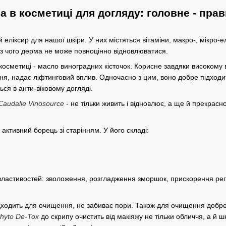
а в косметиці для догляду: головне - пра
 еліксир для нашої шкіри. У них містяться вітаміни, макро-, мікро-
ез чого дерма не може повноцінно відновлюватися.
осметиці - масло виноградних кісточок. Корисне завдяки високому в
ння, надає ліфтинговий вплив. Одночасно з цим, воно добре підходит
ся в анти-віковому догляді.
audalie Vinosource
- не тільки живить і відновлює, а ще й прекрасн
ктивний борець зі старінням. У його складі:
ластивостей: зволоження, розгладження зморшок, прискорення реге
дходить для очищення, не забиває пори. Також для очищення добр
hyto De-Tox
до скрипу очистить від макіяжу не тільки обличчя, а й 