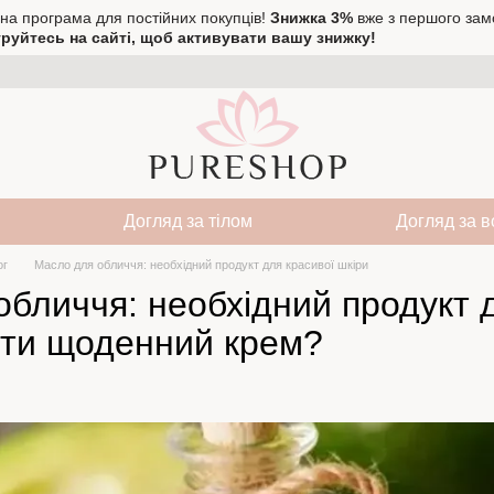
на програма для постійних покупців!
Знижка 3%
вже з першого зам
руйтесь на сайті, щоб активувати вашу знижку!
Догляд за тілом
Догляд за 
ог
Масло для обличчя: необхідний продукт для красивої шкіри
бличчя: необхідний продукт д
ити щоденний крем?