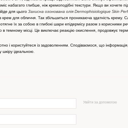
рміс набагато глибше, ніж кремоподібні текстури. Якщо ви хочете пі
дійде для цього
Захисна озонована олія Dermophisiologique Skin Per
 крем для обличчя. Так збільшиться проникаюча здатність крему. Сл
отягне їх за собою в глибокі шари епідермісу разом з корисними р
но в темному місці. Це виключає реакцію окислення, продовжує термі
но і користуйтеся із задоволенням. Сподіваємося, що інформація, о
у шкіру ідеальною.
Увійти за допомогою