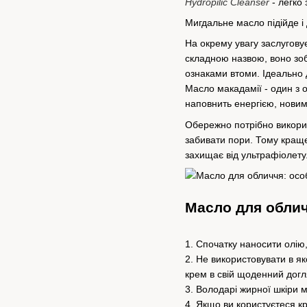
Hydropilic Cleanser
- легко 
Мигдальне масло підійде і 
На окрему увагу заслуговує
складною назвою, воно зоб
ознаками втоми. Ідеально 
Масло макадамії - один з 
наповнить енергією, нови
Обережно потрібно викорис
забивати пори. Тому краще
захищає від ультрафіолету
Масло для облич
1. Спочатку наносити олію,
2. Не використовувати в як
крем в свій щоденний догл
3. Володарі жирної шкіри 
4. Якщо ви користуєтеся к