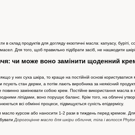
 в склад продуктів для догляду екзотичні масла: капуасу, буріті, с
 масел. Для того, щоб правильно підібрати засіб, не нашкодити шкірі
чя: чи може воно замінити щоденний кре
 якщо у них суха шкіра, то краще на постійній основі користуватис
и псують стан дерми, а потім лають виробника за неякісний продукт
не повинно замінювати собою крем. Постійне використання масла в я
дними ліпідами, воно порушує баланс. Крім того, на обличчі утво
льнюються всі обмінні процеси, підвищується сухість епідермісу.
масло курсом або наносити 1-2 рази в тиждень перед кремом. Для т
обувати
Дорогоцінне масло для шкіри обличчя, тіла і волосся Phytom