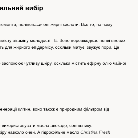
вильний вибір
елементи, поліненасичені жирні кислоти. Все те, на чому
місту вітаміну молодості - Е. Воно перешкоджає появі вікових
ь для жирного епідермісу, оскільки матує, звужує пори. Це
о заспокоює чутливу шкіру, оскільки містить ефірну олію чайної
нерації клітин, воно також є природним фільтром від
е використовувати масла авокадо, соняшнику.
шкіру навколо очей. А гідрофільне масло
Christina Fresh