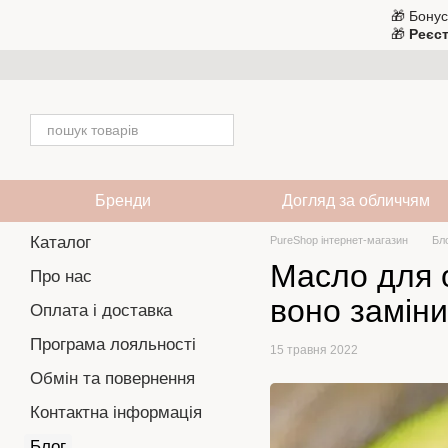
Перейти до основного контенту
🎁 Бонус
🎁
Реєст
Бренди
Догляд за обличчям
Каталог
PureShop інтернет-магазин
Бл
Масло для о
Про нас
воно замін
Оплата і доставка
Програма лояльності
15 травня 2022
Обмін та повернення
Контактна інформація
Блог