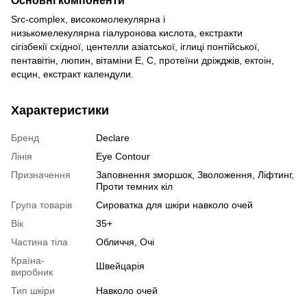
Src-complex, високомолекулярна і
низькомелекулярна гіалуронова кислота, екстракти
сігізбекії східної, центелли азіатської, іглиці понтійської,
пентавітін, люпин, вітаміни Е, С, протеїни дріжджів, ектоін,
есцин, екстракт календули.
Характеристики
Бренд
Declare
Лінія
Eye Contour
Призначення
Заповнення зморшок, Зволоження, Ліфтинг,
Проти темних кіл
Група товарів
Сироватка для шкіри навколо очей
Вік
35+
Частина тіла
Обличчя, Очі
Країна-
Швейцарія
виробник
Тип шкіри
Навколо очей