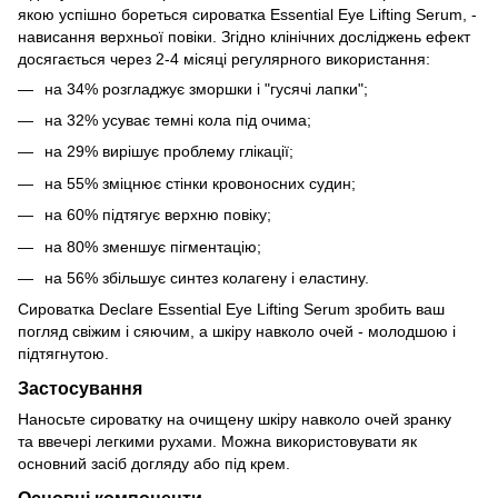
якою успішно бореться сироватка Essential Eye Lifting Serum, -
нависання верхньої повіки. Згідно клінічних досліджень ефект
досягається через 2-4 місяці регулярного використання:
на 34% розгладжує зморшки і "гусячі лапки";
на 32% усуває темні кола під очима;
на 29% вирішує проблему глікації;
на 55% зміцнює стінки кровоносних судин;
на 60% підтягує верхню повіку;
на 80% зменшує пігментацію;
на 56% збільшує синтез колагену і еластину.
Сироватка Declare
Essential Eye Lifting Serum зробить ваш
погляд свіжим і сяючим, а шкіру навколо очей - молодшою і
підтягнутою.
Застосування
Наносьте сироватку на очищену шкіру навколо очей зранку
та ввечері легкими рухами. Можна використовувати як
основний засіб догляду або під крем.
Основні компоненти