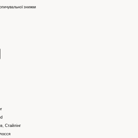
опичувальної знижки
er
ed
в, Стайлінг
лосся