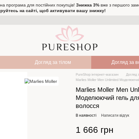
на програма для постійних покупців!
Знижка 3%
вже з першого зам
руйтесь на сайті, щоб активувати вашу знижку!
Догляд за тілом
Догляд за 
PureShop інтернет-магазин
Догляд 
Marlies Moller Men Unlimited Моделююч
Marlies Moller Men Unl
Моделюючий гель дл
волосся
В наявності
Написати відгук
1 666 грн