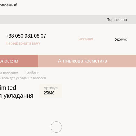
овлення!
Порівняння
+38 050 981 08 07
Бажання
Укр
Рус
Передзвонити вам?
волоссям
Антивікова косметика
за волоссям
Стайлінг
ий гель для укладання волосся
imited
Артикул
25846
я укладання