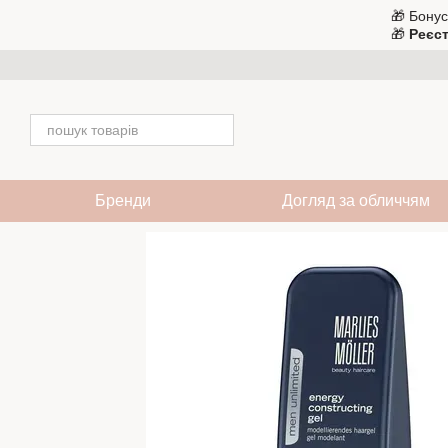
Перейти до основного контенту
🎁 Бонус
🎁
Реєст
Бренди
Догляд за обличчям