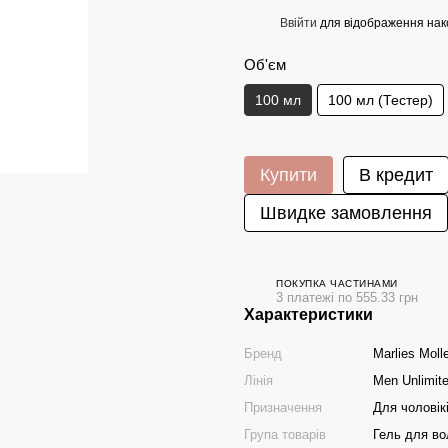
Ввійти
для відображення нак
%
Об'єм
100 мл
100 мл (Тестер)
Купити
В кредит
Швидке замовлення
ПОКУПКА ЧАСТИНАМИ
3 платежі по 555.33 грн
Характеристики
Бренд
Marlies Moll
Лінія
Men Unlimit
Призначення
Для чоловікі
Група товарів
Гель для во