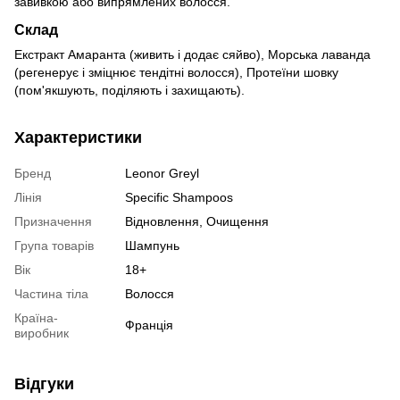
завивкою або випрямлених волосся.
Склад
Екстракт Амаранта (живить і додає сяйво), Морська лаванда
(регенерує і зміцнює тендітні волосся), Протеїни шовку
(пом'якшують, поділяють і захищають).
Характеристики
Бренд
Leonor Greyl
Лінія
Specific Shampoos
Призначення
Відновлення, Очищення
Група товарів
Шампунь
Вік
18+
Частина тіла
Волосся
Країна-
Франція
виробник
Відгуки