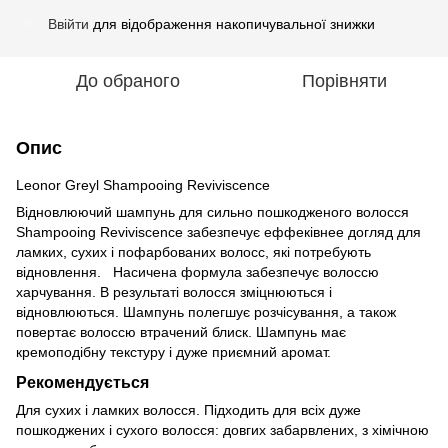
Ввійти
для відображення накопичувальної знижки
%
До обраного
Порівняти
Опис
Leonor Greyl Shampooing Reviviscence
Відновлюючий шампунь для сильно пошкодженого волосся
Shampooing Reviviscence забезпечує еффеківнее догляд для
ламких, сухих і пофарбованих волосс, які потребують
відновлення. Насичена формула забезпечує волоссю
харчування. В результаті волосся зміцнюються і
відновлюються. Шампунь полегшує розчісування, а також
повертає волоссю втрачений блиск. Шампунь має
кремоподібну текстуру і дуже приємний аромат.
Рекомендується
Для сухих і ламких волосся. Підходить для всіх дуже
пошкоджених і сухого волосся: довгих забарвлених, з хімічною