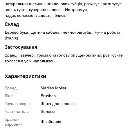
натуральної щетини і нейлонових зубців, розчісує і розплутує
навіть густе, кучеряве волосся. Не травмує,
надає волоссю гладкість і блиск.
Склад
Дерево бука, щетина кабана і нейлонові зубці. Ручна робота
(Італія).
Застосування
Вранці і ввечері, тримаючи голову опущеною вниз, розчісуйте
волосся в усіх напрямках.
Характеристики
Бренд
Marlies Moller
Лінія
Brushes
Група товарів
Щітка для волосся
Частина тіла
Волосся
Країна-
Швейцарія
виробник