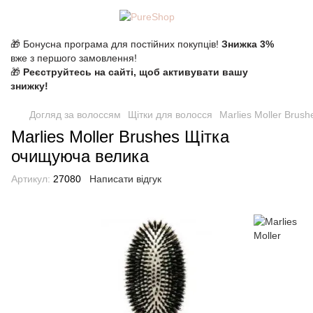
🎁 Бонусна програма для постійних покупців!
Знижка 3%
вже з першого замовлення!
🎁
Реєструйтесь на сайті, щоб активувати вашу
знижку!
Догляд за волоссям
Щітки для волосся
Marlies Moller Brus
Marlies Moller Brushes Щітка
очищуюча велика
Артикул:
27080
Написати відгук