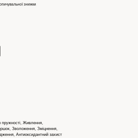
опичувальної знижки
я пружності, Живлення,
ршок, Зволоження, Зміцнення,
адження, Антиоксидантний захист