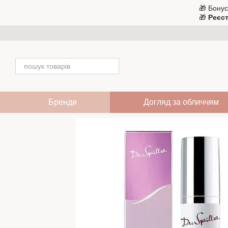
Перейти до основного контенту
🎁 Бонус
🎁
Реєст
Бренди
Догляд за обличчям