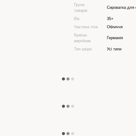
Група
Сироватка для 
товарів
Вік
35+
Частина тіла
Обличчя
Країна-
Германія
виробник
Тип шкіри
Усі типи