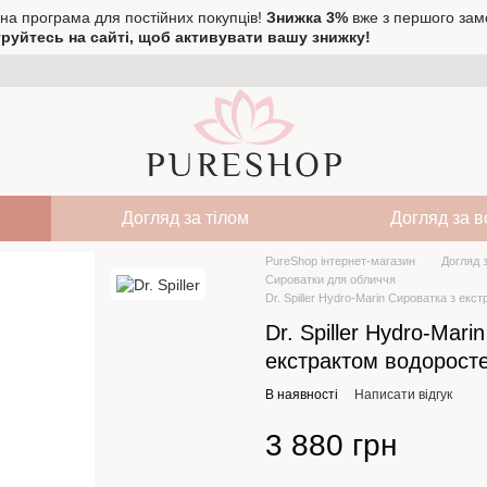
на програма для постійних покупців!
Знижка 3%
вже з першого зам
руйтесь на сайті, щоб активувати вашу знижку!
Догляд за тілом
Догляд за 
PureShop інтернет-магазин
Догляд 
Сироватки для обличчя
Dr. Spiller Hydro-Marin Сироватка з екс
Dr. Spiller Hydro-Mari
екстрактом водорост
В наявності
Написати відгук
3 880 грн