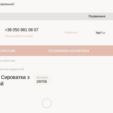
овлення!
Порівняння
+38 050 981 08 07
Бажання
Укр
Рус
Передзвонити вам?
волоссям
Антивікова косметика
за обличчям
трактом водоростей
n Сироватка з
Артикул
100706
ей