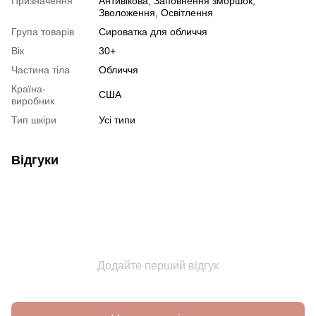
Призначення
Антивікова, Заповнення зморшок,
Зволоження, Освітлення
Група товарів
Сироватка для обличчя
Вік
30+
Частина тіла
Обличчя
Країна-
США
виробник
Тип шкіри
Усі типи
Відгуки
Додайте перший відгук