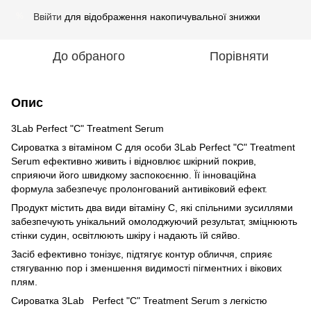
Ввійти
для відображення накопичувальної знижки
%
До обраного
Порівняти
Опис
3Lab Perfect "C" Treatment Serum
Сироватка з вітаміном С для особи 3Lab Perfect "C" Treatment
Serum ефективно живить і відновлює шкірний покрив,
сприяючи його швидкому заспокоєнню. Її інноваційна
формула забезпечує пролонгований антивіковий ефект.
Продукт містить два види вітаміну С, які спільними зусиллями
забезпечують унікальний омолоджуючий результат, зміцнюють
стінки судин, освітлюють шкіру і надають їй сяйво.
Засіб ефективно тонізує, підтягує контур обличчя, сприяє
стягуванню пор і зменшення видимості пігментних і вікових
плям.
Сироватка 3Lab Perfect "C" Treatment Serum з легкістю