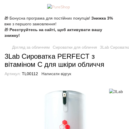
🎁 Бонусна програма для постійних покупців!
Знижка 3%
вже з першого замовлення!
🎁
Реєструйтесь на сайті, щоб активувати вашу
знижку!
Догляд за обличчям
Сироватки для обличчя
3Lab Сироватк
3Lab Сироватка PERFECT з
вітаміном С для шкіри обличчя
Артикул:
TL00112
Написати відгук