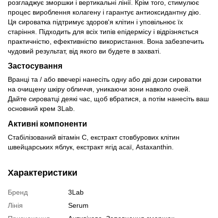
розгладжує зморшки і вертикальні лінії. Крім того, стимулює
процес вироблення колагену і гарантує антиоксидантну дію.
Ця сироватка підтримує здоров'я клітин і уповільнює їх
старіння. Підходить для всіх типів епідермісу і відрізняється
практичністю, ефективністю використання. Вона забезпечить
чудовий результат, від якого ви будете в захваті.
Застосування
Вранці та / або ввечері нанесіть одну або дві дози сироватки
на очищену шкіру обличчя, уникаючи зони навколо очей.
Дайте сироватці деякі час, щоб вбратися, а потім нанесіть ваш
основний крем 3Lab.
Активні компоненти
Стабілізований вітамін С, екстракт стовбурових клітин
швейцарських яблук, екстракт ягід асаї, Astaxanthin.
Характеристики
Бренд
3Lab
Лінія
Serum