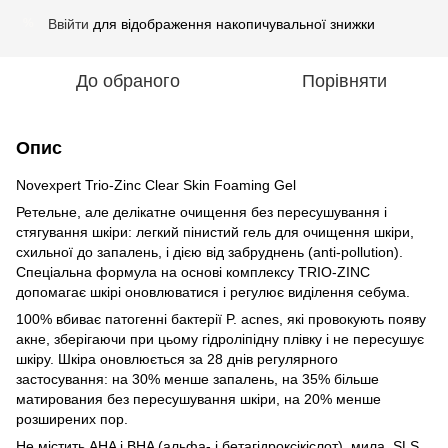
Ввійти
для відображення накопичувальної знижки
%
До обраного
Порівняти
Опис
Novexpert Trio-Zinc Clear Skin Foaming Gel
Ретельне, але делікатне очищення без пересушування і
стягування шкіри: легкий пінистий гель для очищення шкіри,
схильної до запалень, і дією від забруднень (anti-pollution).
Спеціальна формула на основі комплексу TRIO-ZINC
допомагає шкірі оновлюватися і регулює виділення себума.
100% вбиває патогенні бактерії P. acnes, які провокують появу
акне, зберігаючи при цьому гідроліпідну плівку і не пересушує
шкіру. Шкіра оновлюється за 28 днів регулярного
застосування: на 30% менше запалень, на 35% більше
матирования без пересушування шкіри, на 20% менше
розширених пор.
Не містить AHA і BHA (альфа- і бетагідроксікіслот), мила, SLS,