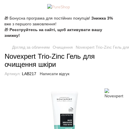
🎁 Бонусна програма для постійних покупців!
Знижка 3%
вже з першого замовлення!
🎁
Реєструйтесь на сайті, щоб активувати вашу
знижку!
Догляд за обличчям
Очищення
Novexpert Trio-Zinc Гель д
Novexpert Trio-Zinc Гель для
очищення шкіри
Артикул:
LAB217
Написати відгук