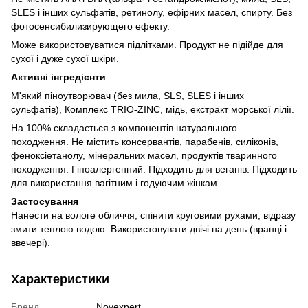
SLES і інших сульфатів, ретинолу, ефірних масел, спирту. Без
фотосенсибилизирующего ефекту.
Може використовуватися підлітками. Продукт не підійде для
сухої і дуже сухої шкіри.
Активні інгредієнти
М'який піноутворювач (без мила, SLS, SLES і інших
сульфатів), Комплекс TRIO-ZINC, мідь, екстракт морської лілії.
На 100% складається з компонентів натурального
походження. Не містить консервантів, парабенів, силіконів,
феноксіетанолу, мінеральних масел, продуктів тваринного
походження. Гіпоалергенний. Підходить для веганів. Підходить
для використання вагітним і годуючим жінкам.
Застосування
Нанести на вологе обличчя, спінити круговими рухами, відразу
змити теплою водою. Використовувати двічі на день (вранці і
ввечері).
Характеристики
Бренд
Novexpert