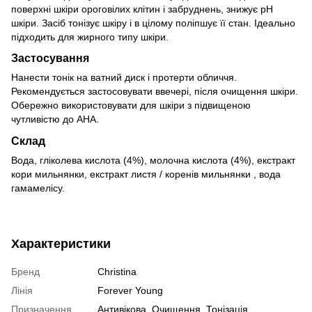
поверхні шкіри ороговілих клітин і забруднень, знижує рН
шкіри. Засіб тонізує шкіру і в цілому поліпшує її стан. Ідеально
підходить для жирного типу шкіри.
Застосування
Нанести тонік на ватний диск і протерти обличчя.
Рекомендується застосовувати ввечері, після очищення шкіри.
Обережно використовувати для шкіри з підвищеною
чутливістю до АНА.
Склад
Вода, гліколева кислота (4%), молочна кислота (4%), екстракт
кори мильнянки, екстракт листя / коренів мильнянки , вода
гамамелісу.
Характеристики
Бренд
Christina
Лінія
Forever Young
Призначення
Антивікова, Очищення, Тонізація