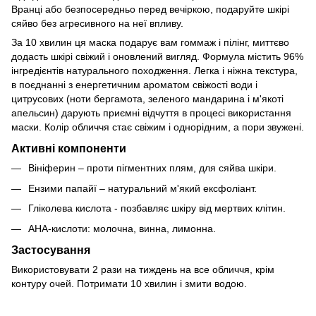
Вранці або безпосередньо перед вечіркою, подаруйте шкірі
сяйво без агресивного на неї впливу.
За 10 хвилин ця маска подарує вам гоммаж і пілінг, миттєво
додасть шкірі свіжий і оновлений вигляд. Формула містить 96%
інгредієнтів натурального походження. Легка і ніжна текстура,
в поєднанні з енергетичним ароматом свіжості води і
цитрусових (ноти бергамота, зеленого мандарина і м'якоті
апельсин) дарують приємні відчуття в процесі використання
маски. Колір обличчя стає свіжим і однорідним, а пори звужені.
Активні компоненти
Вініферин – проти пігментних плям, для сяйва шкіри.
Ензими папайї – натуральний м'який ексфоліант.
Гліколева кислота - позбавляє шкіру від мертвих клітин.
AHA-кислоти: молочна, винна, лимонна.
Застосування
Використовувати 2 рази на тиждень на все обличчя, крім
контуру очей. Потримати 10 хвилин і змити водою.