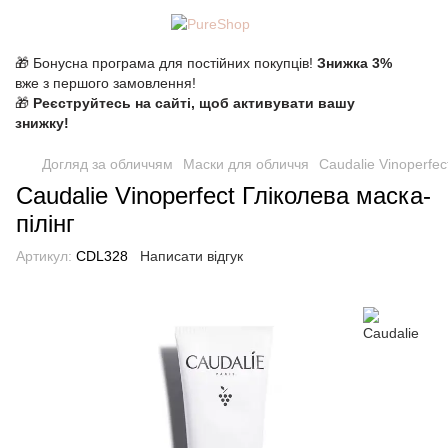
🎁 Бонусна програма для постійних покупців!
Знижка 3%
вже з першого замовлення!
🎁
Реєструйтесь на сайті, щоб активувати вашу
знижку!
Догляд за обличчям
Маски для обличчя
Caudalie Vinoperfec
Caudalie Vinoperfect Гліколева маска-
пілінг
Артикул:
CDL328
Написати відгук