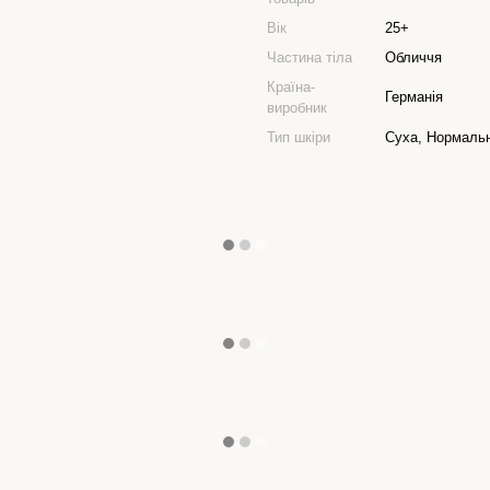
Вік
25+
Частина тіла
Обличчя
Країна-
Германія
виробник
Тип шкіри
Суха, Нормаль