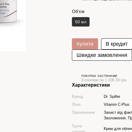
Об'єм
50 мл
Купити
В кредит
Швидке замовлення
ПОКУПКА ЧАСТИНАМИ
3 платежі по 1 106.33 грн
Характеристики
Бренд
Dr. Spiller
Лінія
Vitamin C-Plus
Призначення
Захист від фак
Зволоження, Пр
Група
Крем для обли
товарів