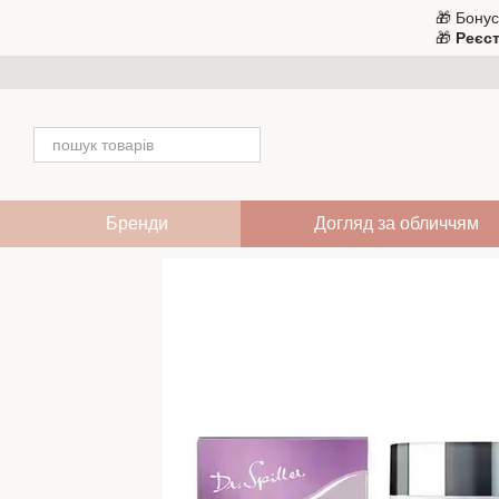
Перейти до основного контенту
🎁 Бонус
🎁
Реєст
Бренди
Догляд за обличчям