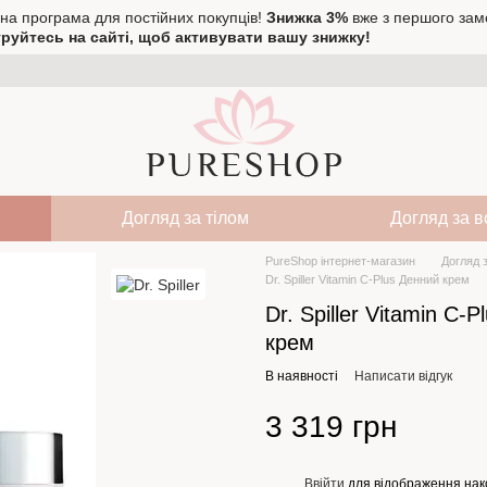
на програма для постійних покупців!
Знижка 3%
вже з першого зам
руйтесь на сайті, щоб активувати вашу знижку!
Догляд за тілом
Догляд за 
PureShop інтернет-магазин
Догляд 
Dr. Spiller Vitamin C-Plus Денний крем
Dr. Spiller Vitamin C-
крем
В наявності
Написати відгук
3 319 грн
Ввійти
для відображення нак
%