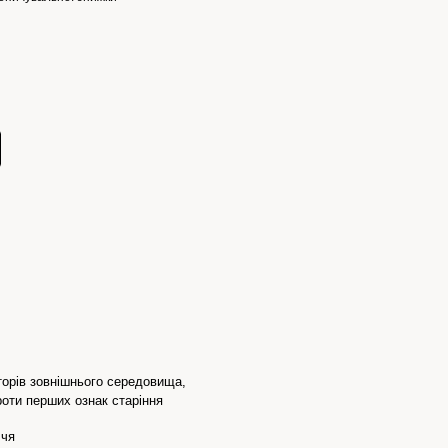
торів зовнішнього середовища,
оти перших ознак старіння
ччя