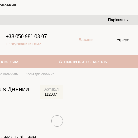
овлення!
Порівняння
+38 050 981 08 07
Бажання
Укр
Рус
Передзвонити вам?
волоссям
Антивікова косметика
за обличчям
Крем для обличчя
Plus Денний
Артикул
112007
опичувальної знижки