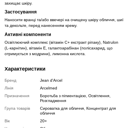
захищає шкіру.
Застосування
Наносити вранці та/або ввечері на очищену шкіру обличчя, шиї
та декольте, перед нанесенням крему.
Активні компоненти
Освітлюючий комплекс (вітамін С+ екстракт ріпаку), Natrulon
(L-карнітин), вітамін Е, галактоарабінан (полісахарид, що
отримується з модрини), лимонна кислота.
Характеристики
Бренд
Jean d'Arcel
Лінія
Arcelmed
Призначення
Боротьба з пігментацією, Освітлення,
Розгладження
Група товарів
Сироватка для обличчя, Концентрат для
обличчя
Вік
20+