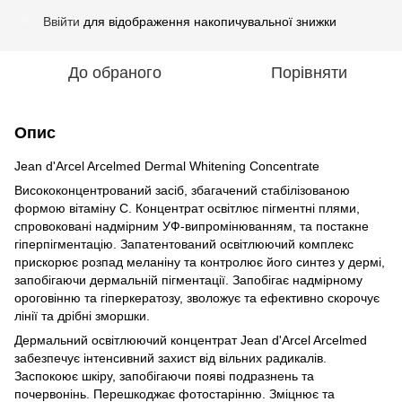
Ввійти
для відображення накопичувальної знижки
%
До обраного
Порівняти
Опис
Jean d'Arcel Arcelmed Dermal Whitening Concentrate
Висококонцентрований засіб, збагачений стабілізованою
формою вітаміну С. Концентрат освітлює пігментні плями,
спровоковані надмірним УФ-випромінюванням, та постакне
гіперпігментацію. Запатентований освітлюючий комплекс
прискорює розпад меланіну та контролює його синтез у дермі,
запобігаючи дермальній пігментації. Запобігає надмірному
ороговінню та гіперкератозу, зволожує та ефективно скорочує
лінії та дрібні зморшки.
Дермальний освітлюючий концентрат Jean d'Arcel Arcelmed
забезпечує інтенсивний захист від вільних радикалів.
Заспокоює шкіру, запобігаючи появі подразнень та
почервонінь. Перешкоджає фотостарінню. Зміцнює та