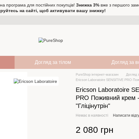
на програма для постійних покупців!
Знижка 3%
вже з першого зам
руйтесь на сайті, щоб активувати вашу знижку!
Догляд за тілом
Догляд за 
PureShop інтернет-магазин
Догляд 
Ericson Laboratoire SENSITIVE PRO Пожи
Ericson Laboratoire 
PRO Поживний крем 
"Гліцінутрін"
Немає в наявності
Написати відгу
2 080 грн