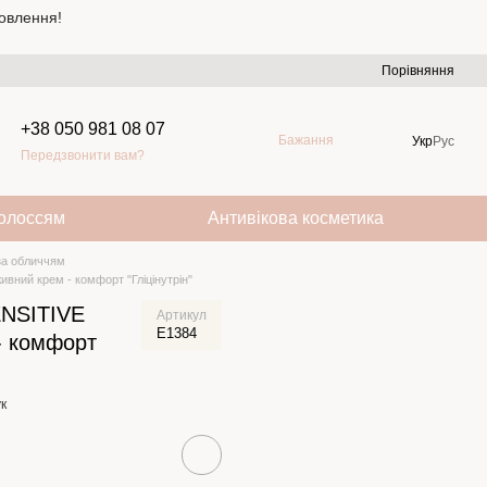
овлення!
Порівняння
+38 050 981 08 07
Бажання
Укр
Рус
Передзвонити вам?
волоссям
Антивікова косметика
за обличчям
вний крем - комфорт "Гліцінутрін"
SENSITIVE
Артикул
E1384
- комфорт
к