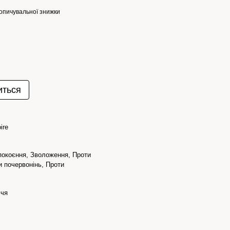
опичувальної знижки
иться
ire
окоєння, Зволоження, Проти
и почервонінь, Проти
ччя