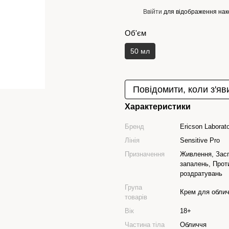
Ввійти
для відображення нак
%
Об'єм
50 мл
Повідомити, коли з'яв
Характеристики
Бренд
Ericson Laborato
Лінія
Sensitive Pro
Призначення
Живлення, Засп
запалень, Прот
роздратувань
Група
Крем для обли
товарів
Вік
18+
Частина тіла
Обличчя