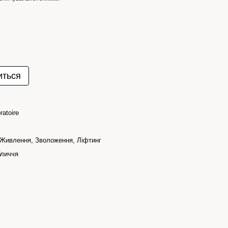
иться
ratoire
 Живлення, Зволоження, Ліфтинг
бличчя