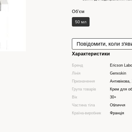
Об'єм
50 мл
Повідомити, коли з'яв
Характеристики
Бренд
Ericson Labo
Лінія
Genxskin
Призначення
Антивікова,
Група товарів
Крем для о
Вік
30+
Частина тіла
Обличчя
Країна-виробник
Франція