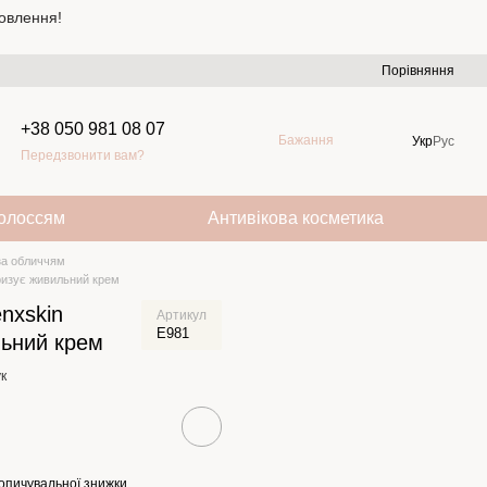
овлення!
Порівняння
+38 050 981 08 07
Бажання
Укр
Рус
Передзвонити вам?
волоссям
Антивікова косметика
за обличчям
уризує живильний крем
enxskin
Артикул
E981
льний крем
к
опичувальної знижки