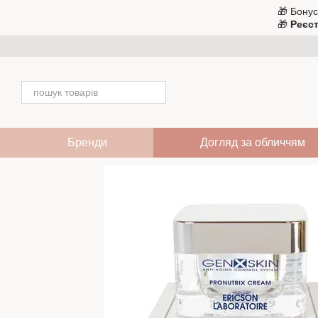
Перейти до основного контенту
🎁 Бонус
🎁
Реєст
Бренди
Догляд за обличчям