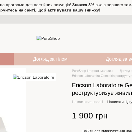
на програма для постійних покупців!
Знижка 3%
вже з першого зам
руйтесь на сайті, щоб активувати вашу знижку!
Догляд за тілом
Догляд за 
PureShop інтернет-магазин
Догляд 
Ericson Laboratoire Genxskin реструкт
Ericson Laboratoire G
реструктуризує живи
Немає в наявності
Написати відгу
1 900 грн
Ввійти
для відображення нак
%