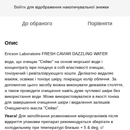
Ввійти
для відображення накопичувальної знижки
%
До обраного
Порівняти
Опис
Ericson Laboratoire FRESH CAVIAR DAZZLING WATER
вода, що очищає "Сяйво" на основі морської води і
концентрату ікри поєднує в собі властивості очищає,
тонізуючий і ревіталізірующего кошти. Делікатно видаляє
макіяж, освіжає і тонізує шкіру, покращує колір обличчя. За
допомогою цього засобу можна виконувати демакіяж століття,
а також проводити очищення навіть дуже чутливої ​​шкіри без
використання води. Може використовуватися в якості тоніка
для завершення очищення шкіри і видалення залишків
Очищаючого масла "Сяйво".
Увага!
Для запобігання розмноження мікроорганізмів після
відкриття упаковки препарат рекомендується зберігати в
холодильнику при температурі близько + 5 & ​​deg; с!