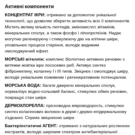
Активні компоненти
КОНЦЕНТРАТ ІКРИ:
отримано за допомогою унікальної
технології, що дозволяє зберегти активність всіх її компонентів.
Містить велику кількість пептидів, амінокислот, вітамінів,
мінеральних сполук, а також фосфо і ліпопротеїнів. Надає
могутню регенеруючу і стимулюючу дію на клітини шкіри,
уповільнює процеси старіння, володіє видимим
омолоджуючий ефект.
МОРСЬКІ вітеллін:
комплекс біологічно активних речовин з
витяжки жовтка ікри лососевих риб. Активує синтез
фібронектину, колагену I і III типів. Зміцнює і омолоджує шкіру,
володіє унікальним поживним і регенеративним потенціалом.
МОРСЬКА ВОДА:
багате джерело мінеральних сполук,
нормалізує водно-сольовий баланс, стимулює обмін речовин,
покращує стан шкіри.
ДЕРМОХЛОРЕЛЛА:
прісноводна мікроводорость, стимулює
синтез колагенових волокон в дермі і дермо-епідермальному
з'єднанні. Сприяє зміцненню шкіри.
Бактеріостатичні АГЕНТ:
отримано з натуральних рослинних
екстрактів, володіє широким спектром антибактеріальної