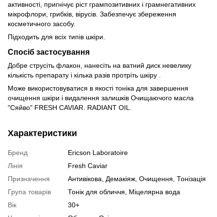
активності, пригнічує ріст грампозитивних і грамнегативних
мікрофлори, грибків, вірусів. Забезпечує збереження
косметичного засобу.
Підходить для всіх типів шкіри.
Спосіб застосування
Добре струсіть флакон, нанесіть на ватний диск невелику
кількість препарату і кілька разів протріть шкіру .
Може використовуватися в якості тоніка для завершення
очищення шкіри і видалення залишків Очищаючого масла
"Сяйво" FRESH CAVIAR. RADIANT OIL.
Характеристики
Бренд
Ericson Laboratoire
Лінія
Fresh Caviar
Призначення
Антивікова, Демакіяж, Очищення, Тонізація
Група товарів
Тонік для обличчя, Міцелярна вода
Вік
30+