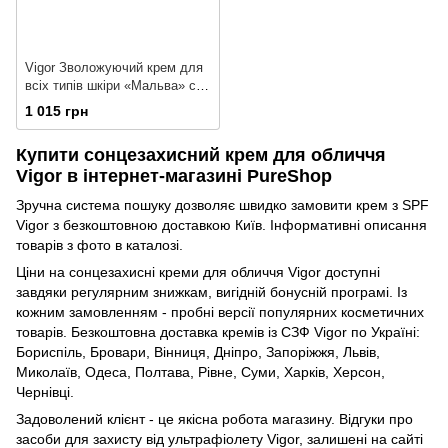
Vigor Зволожуючий крем для
всіх типів шкіри «Мальва» c
SPF 15
1 015 грн
Купити сонцезахисний крем для обличчя
Vigor в інтернет-магазині PureShop
Зручна система пошуку дозволяє швидко замовити крем з SPF
Vigor з безкоштовною доставкою Київ. Інформативні описання
товарів з фото в каталозі.
Ціни на сонцезахисні креми для обличчя Vigor доступні
завдяки регулярним знижкам, вигідній бонусній програмі. Із
кожним замовленням - пробні версії популярних косметичних
товарів. Безкоштовна доставка кремів із СЗФ Vigor по Україні:
Бориспіль, Бровари, Вінниця, Дніпро, Запоріжжя, Львів,
Миколаїв, Одеса, Полтава, Рівне, Суми, Харків, Херсон,
Чернівці.
Задоволений клієнт - це якісна робота магазину. Відгуки про
засоби для захисту від ультрафіолету Vigor, залишені на сайті