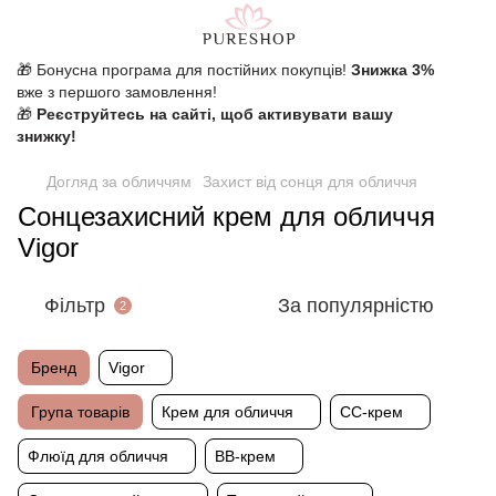
🎁 Бонусна програма для постійних покупців!
Знижка 3%
вже з першого замовлення!
🎁
Реєструйтесь на сайті, щоб активувати вашу
знижку!
Догляд за обличчям
Захист від сонця для обличчя
Сонцезахисний крем для обличчя
Vigor
Фільтр
За популярністю
2
Бренд
Vigor
Група товарів
Крем для обличчя
CC-крем
Флюїд для обличчя
ВВ-крем