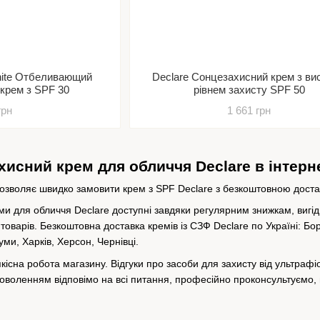
White Отбеливающий
Declare Сонцезахисний крем з ви
крем з SPF 30
рівнем захисту SPF 50
грн
1 661 грн
хисний крем для обличчя Declare в інтерн
зволяє швидко замовити крем з SPF Declare з безкоштовною доставк
ми для обличчя Declare доступні завдяки регулярним знижкам, вигідн
оварів. Безкоштовна доставка кремів із СЗФ Declare по Україні: Бор
ми, Харків, Херсон, Чернівці.
якісна робота магазину. Відгуки про засоби для захисту від ультраф
доволенням відповімо на всі питання, професійно проконсультуємо,