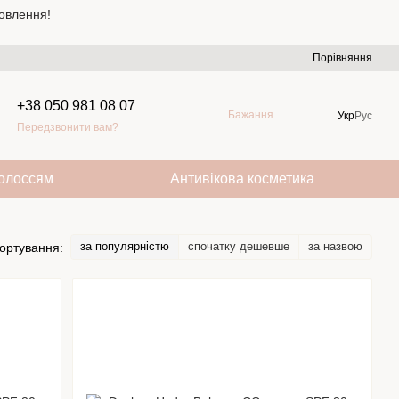
овлення!
Порівняння
+38 050 981 08 07
Бажання
Укр
Рус
Передзвонити вам?
волоссям
Антивікова косметика
за популярністю
спочатку дешевше
за назвою
ортування: