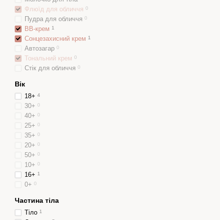
Флюїд для обличчя
0
Пудра для обличчя
0
ВВ-крем
1
Сонцезахисний крем
1
Автозагар
0
Тональний крем
0
Стік для обличчя
0
Вік
18+
4
30+
0
40+
0
25+
0
35+
0
20+
0
50+
0
10+
0
16+
1
0+
0
Частина тіла
Тіло
1