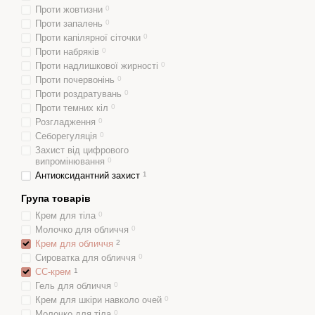
Проти жовтизни
0
Проти запалень
0
Проти капілярної сіточки
0
Проти набряків
0
Проти надлишкової жирності
0
Проти почервонінь
0
Проти роздратувань
0
Проти темних кіл
0
Розгладження
0
Себорегуляція
0
Захист від цифрового
випромінювання
0
Антиоксидантний захист
1
Група товарів
Крем для тіла
0
Молочко для обличчя
0
Крем для обличчя
2
Сироватка для обличчя
0
CC-крем
1
Гель для обличчя
0
Крем для шкіри навколо очей
0
Молочко для тіла
0