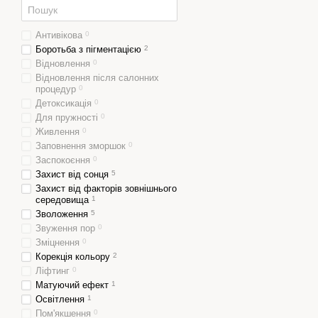
Антивікова
0
Боротьба з пігментацією
2
Відновлення
0
Відновлення після салонних
процедур
0
Детоксикація
0
Для пружності
0
Живлення
0
Заповнення зморшок
0
Заспокоєння
0
Захист від сонця
5
Захист від факторів зовнішнього
середовища
1
Зволоження
5
Звуження пор
0
Зміцнення
0
Корекція кольору
2
Ліфтинг
0
Матуючий ефект
1
Освітлення
1
Пом'якшення
0