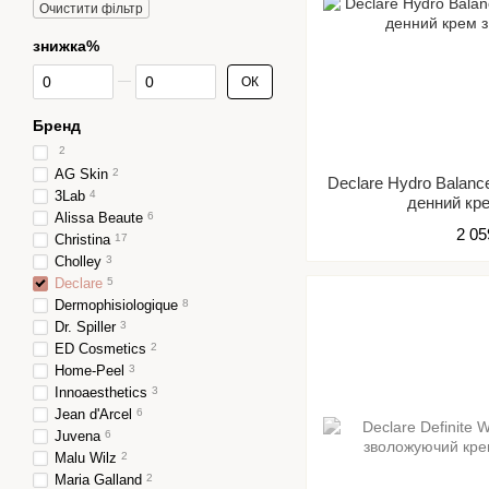
Очистити фільтр
знижка%
Від знижка%
До знижка%
ОК
Бренд
2
AG Skin
2
Declare Hydro Balan
3Lab
4
денний кр
Alissa Beaute
6
2 05
Christina
17
Cholley
3
Declare
5
Dermophisiologique
8
Dr. Spiller
3
ED Cosmetics
2
Home-Peel
3
Innoaesthetics
3
Jean d'Arcel
6
Juvena
6
Malu Wilz
2
Maria Galland
2