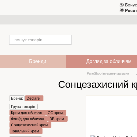
Перейти до основного контенту
🎁 Бонус
🎁
Реєст
Бренди
Догляд за обличчям
PureShop інтернет-магазин
Сонцезахисний к
Бренд:
Declare
Група товарів:
Крем для обличчя
CC-крем
Флюїд для обличчя
ВВ-крем
Сонцезахисний крем
Тональний крем