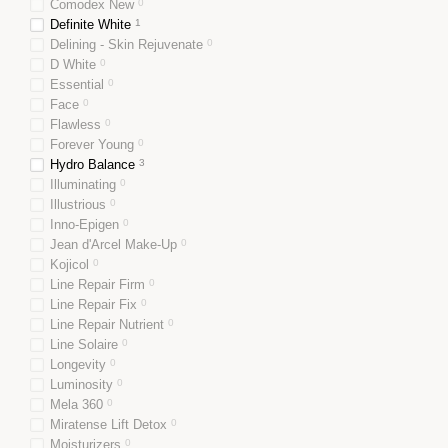
Comodex New
0
Definite White
1
Delining - Skin Rejuvenate
0
D White
0
Essential
0
Face
0
Flawless
0
Forever Young
0
Hydro Balance
3
Illuminating
0
Illustrious
0
Inno-Epigen
0
Jean d'Arcel Make-Up
0
Kojicol
0
Line Repair Firm
0
Line Repair Fix
0
Line Repair Nutrient
0
Line Solaire
0
Longevity
0
Luminosity
0
Mela 360
0
Miratense Lift Detox
0
Moisturizers
0