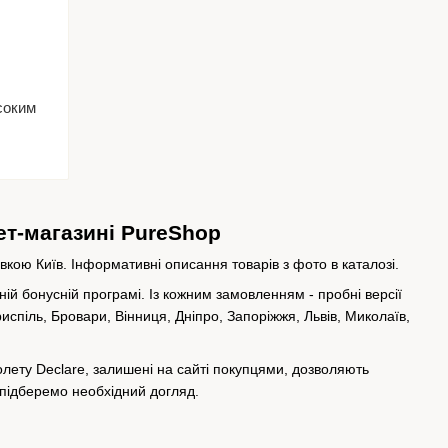
соким
ет-магазині PureShop
ою Київ. Інформативні описання товарів з фото в каталозі.
ій бонусній програмі. Із кожним замовленням - пробні версії
испіль, Бровари, Вінниця, Дніпро, Запоріжжя, Львів, Миколаїв,
іолету Declare, залишені на сайті покупцями, дозволяють
 підберемо необхідний догляд.