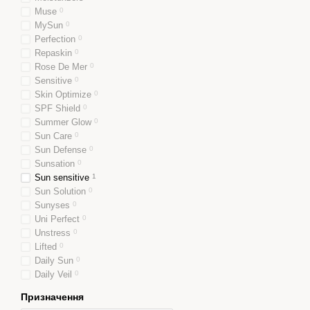
Muse
0
MySun
0
Perfection
0
Repaskin
0
Rose De Mer
0
Sensitive
0
Skin Optimize
0
SPF Shield
0
Summer Glow
0
Sun Care
0
Sun Defense
0
Sunsation
0
Sun sensitive
1
Sun Solution
0
Sunyses
0
Uni Perfect
0
Unstress
0
Lifted
0
Daily Sun
0
Daily Veil
0
Призначення