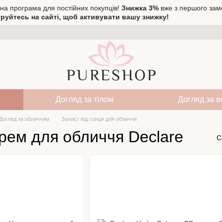
на програма для постійних покупців!
Знижка 3%
вже з першого зам
руйтесь на сайті, щоб активувати вашу знижку!
Догляд за тілом
Догляд за 
Догляд за обличчям
Захист від сонця для обличчя
рем для обличчя Declare
С