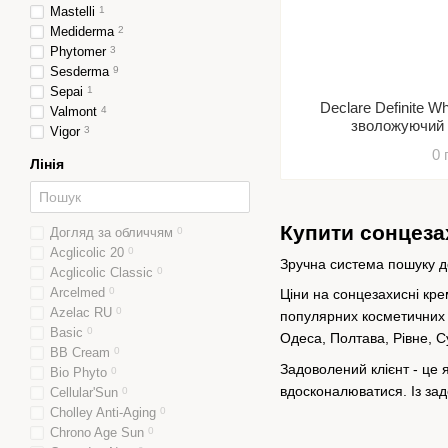
Mastelli
1
Mediderma
2
Phytomer
3
Sesderma
9
Sepai
1
Declare Definite 
Valmont
4
зволожуючий 
Vigor
3
0 
Лінія
Купити сонцеза
Догляд за обличчям
0
Acglicolic 20
0
Зручна система пошуку до
Acglicolic Classic
0
Arcelmed
0
Ціни на сонцезахисні кре
Azelac RU
0
популярних косметичних т
Basic
0
Одеса, Полтава, Рівне, Су
BB Cream
0
Задоволений клієнт - це 
Bio Phyto
0
вдосконалюватися. Із за
Cellular'Sun
0
Cholley Anti-Aging
0
Chrono Age Sun
0