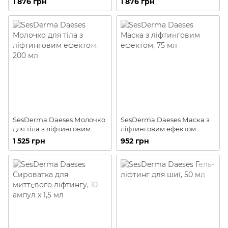
1 876 грн
1 876 грн
SesDerma Daeses Молочко
SesDerma Daeses Маска з
для тіла з ліфтинговим
ліфтинговим ефектом
ефектом
1 525 грн
952 грн