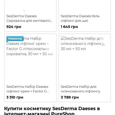
1
SesDerma Daeses
SesDerma Daeses Гель-
Сироватка для миттєвого
ліфтинг для шиї
ліфтингу
924 грн
1 645 грн
Новинка
SesDerma Набір Daeses
SesDerma Набір для
ліфтинг крем + Factor G
інтенсивного ліфтингу
ліпосомальна сироватка
3 510 грн
3 789 грн
Купити косметику SesDerma Daeses в
інтернет-магазині PureShop