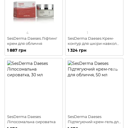
4
1
SesDerma Daeses Ліфтинг
SesDerma Daeses Крем-
крем для обличчя
контур для шкіри навколо
очей і губ
1 887 грн
1 324 грн
SesDerma Daeses
SesDerma Daeses
Ліпосомальна сироватка
Підтягуючий крем-гель для
обличчя