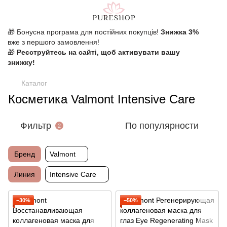
🎁 Бонусна програма для постійних покупців!
Знижка 3%
вже з першого замовлення!
🎁
Реєструйтесь на сайті, щоб активувати вашу
знижку!
Каталог
Косметика Valmont Intensive Care
Фильтр
По популярности
2
Бренд
Valmont
Линия
Intensive Care
−30%
−50%