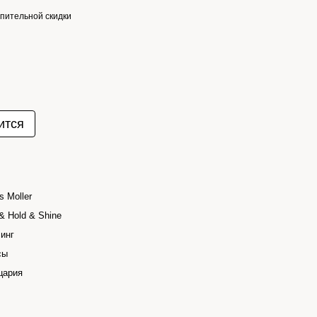
пительной скидки
ится
s Moller
 & Hold & Shine
инг
сы
цария