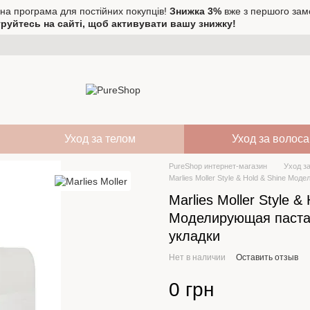
на програма для постійних покупців!
Знижка 3%
вже з першого зам
руйтесь на сайті, щоб активувати вашу знижку!
Уход за телом
Уход за волос
PureShop интернет-магазин
Уход з
Marlies Moller Style & Hold & Shine Мо
Marlies Moller Style &
Моделирующая паста
укладки
Нет в наличии
Оставить отзыв
0 грн