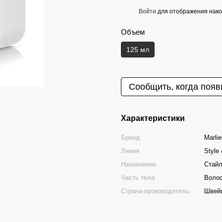
Войти
для отображения нако
%
Объем
125 мл
Сообщить, когда появ
Характеристики
Бренд
Marlie
Линия
Style
Назначение
Стайл
Часть тела
Воло
Страна-производитель
Швей