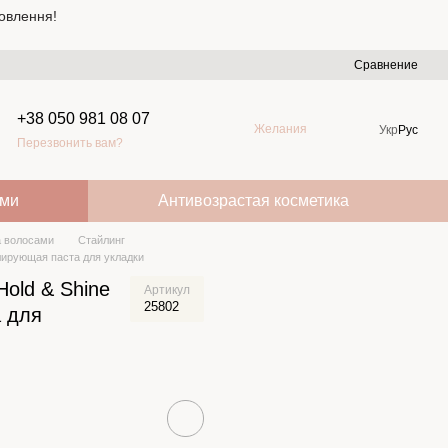
овлення!
Сравнение
+38 050 981 08 07
Желания
Укр
Рус
Перезвонить вам?
ами
Антивозрастая косметика
а волосами
Стайлинг
делирующая паста для укладки
 Hold & Shine
Артикул
25802
 для