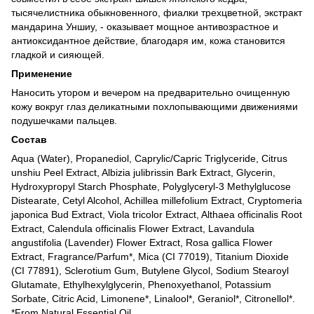
тысячелистника обыкновенного, фиалки трехцветной, экстракт
мандарина Уншиу, - оказывает мощное антивозрастное и
антиоксидантное действие, благодаря им, кожа становится
гладкой и сияющей.
Применение
Наносить утором и вечером на предварительно очищенную
кожу вокруг глаз деликатными похлопывающими движениями
подушечками пальцев.
Состав
Aqua (Water), Propanediol, Caprylic/Capric Triglyceride, Citrus
unshiu Peel Extract, Albizia julibrissin Bark Extract, Glycerin,
Hydroxypropyl Starch Phosphate, Polyglyceryl-3 Methylglucose
Distearate, Cetyl Alcohol, Achillea millefolium Extract, Cryptomeria
japonica Bud Extract, Viola tricolor Extract, Althaea officinalis Root
Extract, Calendula officinalis Flower Extract, Lavandula
angustifolia (Lavender) Flower Extract, Rosa gallica Flower
Extract, Fragrance/Parfum*, Mica (CI 77019), Titanium Dioxide
(CI 77891), Sclerotium Gum, Butylene Glycol, Sodium Stearoyl
Glutamate, Ethylhexylglycerin, Phenoxyethanol, Potassium
Sorbate, Citric Acid, Limonene*, Linalool*, Geraniol*, Citronellol*.
*From Natural Essential Oil