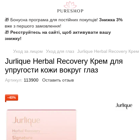
🎁 Бонусна програма для постійних покупців!
Знижка 3%
вже з першого замовлення!
🎁
Реєструйтесь на сайті, щоб активувати вашу
знижку!
Уход за лицом
Уход для глаз
Jurlique Herbal Recovery Крем
Jurlique Herbal Recovery Крем для
упругости кожи вокруг глаз
Артикул:
113900
Оставить отзыв
−40%