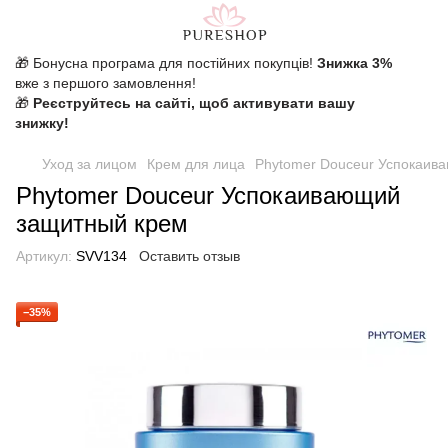
🎁 Бонусна програма для постійних покупців!
Знижка 3%
вже з першого замовлення!
🎁
Реєструйтесь на сайті, щоб активувати вашу
знижку!
Уход за лицом
Крем для лица
Phytomer Douceur Успокаив
Phytomer Douceur Успокаивающий
защитный крем
Артикул:
SVV134
Оставить отзыв
−35%