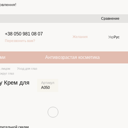
овлення!
Сравнение
+38 050 981 08 07
Желания
Укр
Рус
Перезвонить вам?
ами
Антивозрастая косметика
а лицом
Уход для глаз
округ глаз
ty Крем для
Артикул
A050
пительной скидки