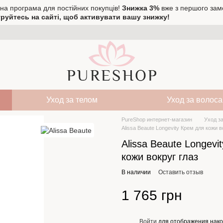
на програма для постійних покупців!
Знижка 3%
вже з першого зам
руйтесь на сайті, щоб активувати вашу знижку!
Уход за телом
Уход за волос
PureShop интернет-магазин
Уход з
Alissa Beaute Longevity Крем для кожи в
Alissa Beaute Longevi
кожи вокруг глаз
В наличии
Оставить отзыв
1 765 грн
Войти
для отображения нако
%