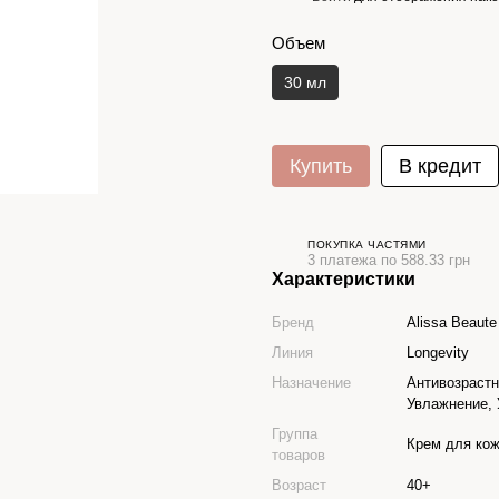
Объем
30 мл
Купить
В кредит
ПОКУПКА ЧАСТЯМИ
3 платежа по 588.33 грн
Характеристики
Бренд
Alissa Beaute
Линия
Longevity
Назначение
Антивозрастн
Увлажнение, 
Группа
Крем для кож
товаров
Возраст
40+