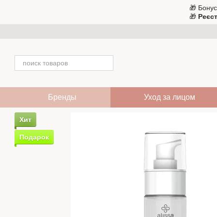
Перейти к основному контенту
🎁 Бонус
🎁
Реєст
Бренды
Уход за лицом
Хит
Подарок