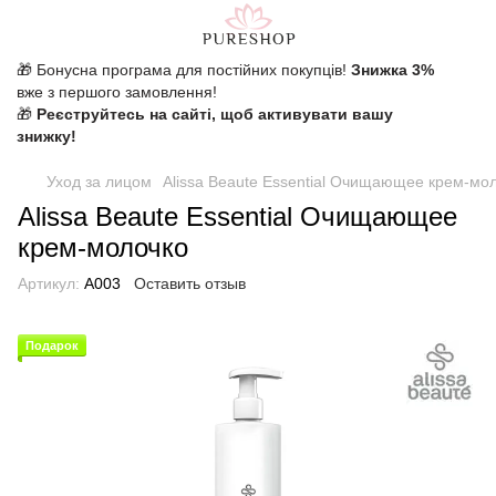
🎁 Бонусна програма для постійних покупців!
Знижка 3%
вже з першого замовлення!
🎁
Реєструйтесь на сайті, щоб активувати вашу
знижку!
Уход за лицом
Alissa Beaute Essential Очищающее крем-мо
Alissa Beaute Essential Очищающее
крем-молочко
Артикул:
A003
Оставить отзыв
Подарок