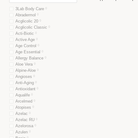
3Lab Body Care
0
Abradermol
0
Acglicolic 20
0
Acglicolic Classic
0
Acti-Biotic
0
Active Age
0
Age Control
0
Age Essential
0
Allergy Balance
0
Aloe Vera
0
Alpine-Aloe
0
Angioses
0
Anti-Aging
0
Antioxidant
0
Aqualife
0
Arcelmed
0
Atopises
0
Azelac
0
Azelac RU
0
Azelorosa
0
Azulen
0
0