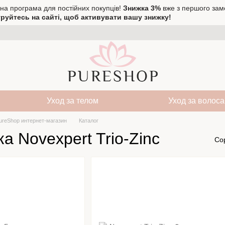
на програма для постійних покупців!
Знижка 3%
вже з першого зам
руйтесь на сайті, щоб активувати вашу знижку!
Уход за телом
Уход за волос
ureShop интернет-магазин
Каталог
а Novexpert Trio-Zinc
Со