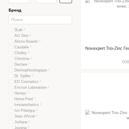
Бренд
3Lab
0
AG Skin
0
Alissa Beaute
0
Caudalie
0
Novexpert Trio-Zinc 
Cholley
0
Christina
0
608
Declare
0
Dermophisiologique
0
Dr. Spiller
0
ED Cosmetics
0
Ericson Laboratoire
0
Hempz
0
Home-Peel
0
Innoaesthetics
0
Ivo Pitanguy
0
Jean d'Arcel
0
Jurlique
0
Juvena
0