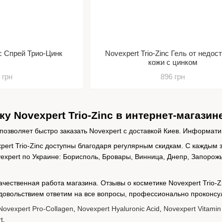
nc Спрей Трио-Цинк
Novexpert Trio-Zinc Гель от недос
кожи с цинком
 грн
896 грн
у Novexpert Trio-Zinc в интернет-магазин
позволяет быстро заказать Novexpert с доставкой Киев. Информати
pert Trio-Zinc доступны благодаря регулярным скидкам. С каждым 
expert по Украине: Борисполь, Бровары, Винница, Днепр, Запорожь
качественная работа магазина. Отзывы о косметике Novexpert Trio-
удовольствием ответим на все вопросы, профессионально проконс
Novexpert Pro-Collagen
,
Novexpert Hyaluronic Acid
,
Novexpert Vitamin
t
.