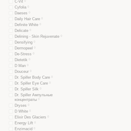
C-Vit
0
Cyfolia
0
Daeses
0
Daily Hair Care
0
Definite White
0
Delicate
0
Delining - Skin Rejuvenate
0
Densifying
0
Dermopeel
0
De-Stress
0
Dietetik
0
D Man
0
Douceur
0
Dr. Spiller Body Care
0
Dr. Spiller Eye Care
0
Dr. Spiller Silk
0
Dr. Spiller Ампульные
концентраты
0
Dryses
0
D White
0
Elixir Des Glaciers
0
Energy Lift
0
Enzimacid
0