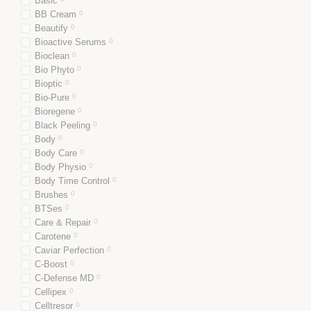
Basic
BB Cream
0
Beautify
0
Bioactive Serums
0
Bioclean
0
Bio Phyto
0
Bioptic
0
Bio-Pure
0
Bioregene
0
Black Peeling
0
Body
0
Body Care
0
Body Physio
0
Body Time Control
0
Brushes
0
BTSes
0
Care & Repair
0
Carotene
0
Caviar Perfection
0
C-Boost
0
C-Defense MD
0
Cellipex
0
Celltresor
0