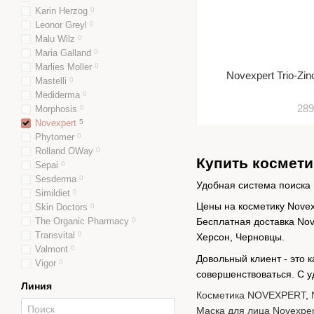
Karin Herzog
0
Leonor Greyl
0
Malu Wilz
0
Maria Galland
0
Marlies Moller
0
Novexpert Trio-Zi
Mastelli
0
Mediderma
0
289
Morphosis
0
Novexpert
5
Phytomer
0
Rolland OWay
0
Купить косметик
Sepai
0
Sesderma
0
Удобная система поиска 
Simildiet
0
Цены на косметику Novex
Skin Doctors
0
The Organic Pharmacy
0
Бесплатная доставка Nov
Transvital
0
Херсон, Черновцы.
Valmont
0
Довольный клиент - это 
Vigor
0
совершенствоваться. C 
Линия
Косметика NOVEXPERT
,
Маска для лица Novexper