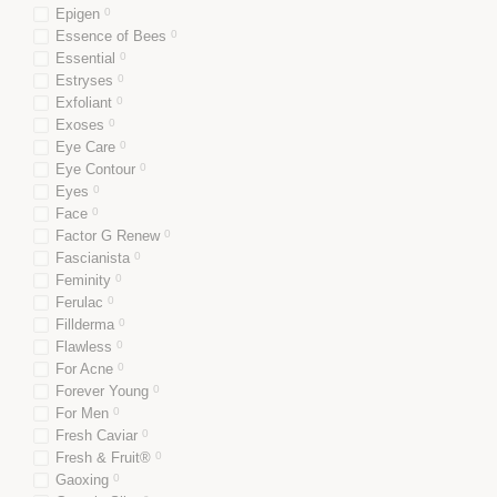
Epigen
0
Essence of Bees
0
Essential
0
Estryses
0
Exfoliant
0
Exoses
0
Eye Care
0
Eye Contour
0
Eyes
0
Face
0
Factor G Renew
0
Fascianista
0
Feminity
0
Ferulac
0
Fillderma
0
Flawless
0
For Acne
0
Forever Young
0
For Men
0
Fresh Caviar
0
Fresh & Fruit®
0
Gaoxing
0