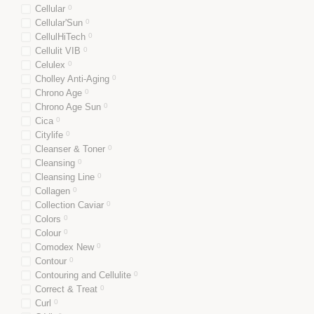
Cellular
0
Cellular'Sun
0
CellulHiTech
0
Cellulit VIB
0
Celulex
0
Cholley Anti-Aging
0
Chrono Age
0
Chrono Age Sun
0
Cica
0
Citylife
0
Cleanser & Toner
0
Cleansing
0
Cleansing Line
0
Collagen
0
Collection Caviar
0
Colors
0
Colour
0
Comodex New
0
Contour
0
Contouring and Cellulite
0
Correct & Treat
0
Curl
0