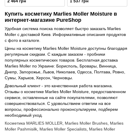
2 464 грн
1 537 грн
волос Marine Moisture Mousse
Купить косметику Marlies Moller Moisture в
интернет-магазине PureShop
Удобная система поиска позволяет быстро заказать Marlies
Moller с доставкой Киев. Информативные описания продуктов
с фото в каталоге.
Цены на косметику Marlies Moller Moisture доступны благодаря
регулярным скидкам. С каждым заказом - пробники
популярных косметических товаров. Бесплатная доставка
Marlies Moller по Украине: Борисполь, Бровары, Винница,
Днепр, Запорожье, Львов, Николаев, Одесса, Полтава, Ровно,
Сумы, Харьков, Херсон, Черновцы.
Довольный клиент - это качественная работа магазина.
Отзывы о косметике Marlies Moller Moisture, предоставленном
сервисе, оставленные на сайте покупателями, позволяют
совершенствоваться. C удовольствием ответим на все
вопросы, профессионально проконсультируем, подберем
необходимый уход.
Косметика MARLIES MOLLER
,
Marlies Moller Brushes
,
Marlies
Moller Pashmisilk
,
Marlies Moller Specialists
,
Marlies Moller