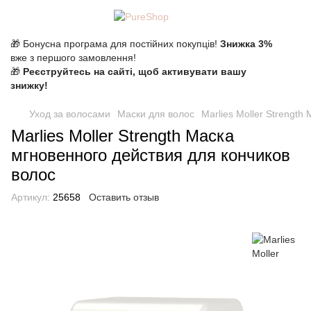
🎁 Бонусна програма для постійних покупців!
Знижка 3%
вже з першого замовлення!
🎁
Реєструйтесь на сайті, щоб активувати вашу
знижку!
Уход за волосами
Маски для волос
Marlies Moller Strengt
Marlies Moller Strength Маска
мгновенного действия для кончиков
волос
Артикул:
25658
Оставить отзыв