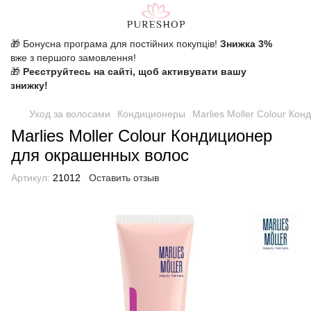
🎁 Бонусна програма для постійних покупців!
Знижка 3%
вже з першого замовлення!
🎁
Реєструйтесь на сайті, щоб активувати вашу
знижку!
Уход за волосами
Кондиционеры
Marlies Moller Colour Ко
Marlies Moller Colour Кондиционер
для окрашенных волос
Артикул:
21012
Оставить отзыв