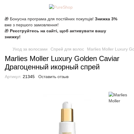
🎁 Бонусна програма для постійних покупців!
Знижка 3%
вже з першого замовлення!
🎁
Реєструйтесь на сайті, щоб активувати вашу
знижку!
Уход за волосами
Спрей для волос
Marlies Moller Luxury 
Marlies Moller Luxury Golden Caviar
Драгоценный икорный спрей
Артикул:
21345
Оставить отзыв